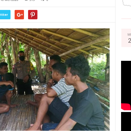
itter
M