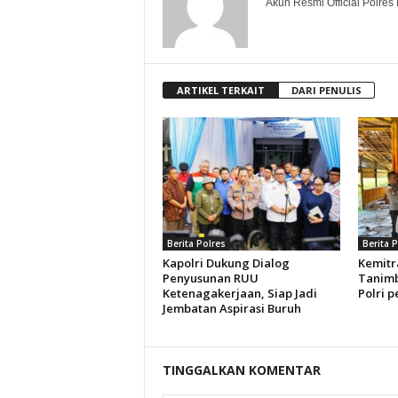
Akun Resmi Official Polres 
ARTIKEL TERKAIT
DARI PENULIS
Berita Polres
Berita 
Kapolri Dukung Dialog
Kemitr
Penyusunan RUU
Tanimb
Ketenagakerjaan, Siap Jadi
Polri p
Jembatan Aspirasi Buruh
TINGGALKAN KOMENTAR