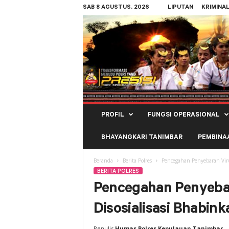
SAB 8 AGUSTUS, 2026
LIPUTAN
KRIMINA
Polres
PROFIL
FUNGSI OPERASIONAL
Kepulauan
Tanimbar
BHAYANGKARI TANIMBAR
PEMBINA
Beranda
Berita Polres
Pencegahan Penyebaran Viru
BERITA POLRES
Pencegahan Penyebar
Disosialisasi Bhabin
Penulis
Humas Polres Kepulauan Tanimbar
-