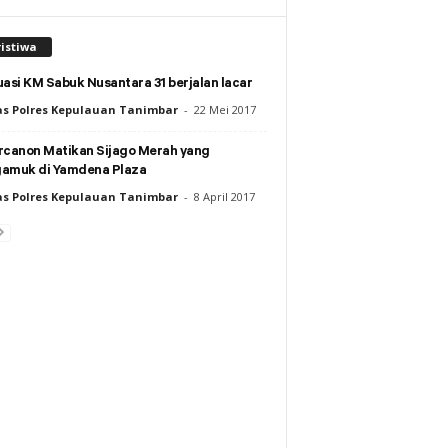
istiwa
asi KM Sabuk Nusantara 31 berjalan lacar
s Polres Kepulauan Tanimbar
-
22 Mei 2017
rcanon Matikan Sijago Merah yang
amuk di Yamdena Plaza
s Polres Kepulauan Tanimbar
-
8 April 2017