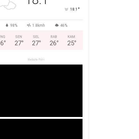
°
18.1
98%
1.8kmh
46%
ING
SEN
SEL
RAB
KAM
26
°
27
°
27
°
26
°
25
°
Website Polri