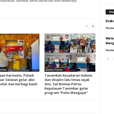
Kepulauan Tanimbar. Berita akurat dan lebih terpercaya.
Per
Evaku
Huma
Wate
Meng
Huma
Polres
Berita Polres
aan harmonis, Polsek
Tanamkan kesadaran Hukum
ar Selatan gelar aksi
dan disiplin lalu lintas sejak
eduli dan berbagi kasih
dini, Sat Binmas Polres
Kepulauan Tanimbar gelar
program “Polisi Mengajar”