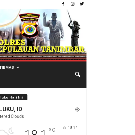
TIBMAS
luku Hari Ini
UKU, ID
tered Clouds
°
18.1
°
C
18.1