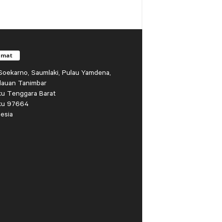
amat
r Soekarno, Saumlaki, Pulau Yamdena,
lauan Tanimbar
ku Tenggara Barat
ku 97664
esia