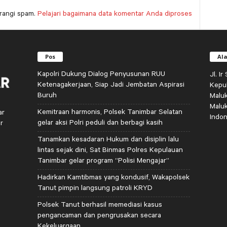
rangi spam.
Pelajari bagaimana data komentar Anda diproses
Pos
Al
Kapolri Dukung Dialog Penyusunan RUU
Jl. I
Ketenagakerjaan, Siap Jadi Jembatan Aspirasi
Kepu
Buruh
Malu
Malu
Kemitraan harmonis, Polsek Tanimbar Selatan
ar
Indon
gelar aksi Polri peduli dan berbagi kasih
r
Tanamkan kesadaran Hukum dan disiplin lalu
lintas sejak dini, Sat Binmas Polres Kepulauan
Tanimbar gelar program “Polisi Mengajar”
Hadirkan Kamtibmas yang kondusif, Wakapolsek
Tanut pimpin langsung patroli KRYD
Polsek Tanut berhasil memediasi kasus
pengancaman dan pengrusakan secara
Kekeluargaan