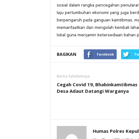
sosial dalam rangka pencegahan penular
laju pertumbuhan ekonomi yang juga ber
berpengaruh pada ganguan kamtibmas, m
memanfaatkan dan mengolah kembali lahan
lokal guna menjamin ketersediaan bahan 
BAGIKAN
Facebook
Tw
Berita Sebelumnya
Cegah Covid 19, Bhabinkamtibmas
Desa Adaut Datangi Warganya
Humas Polres Kepu