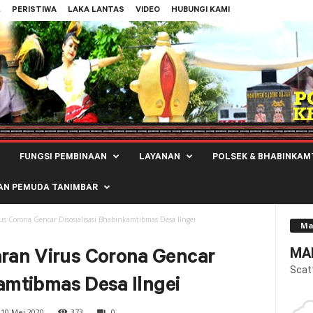
L
PERISTIWA
LAKA LANTAS
VIDEO
HUBUNGI KAMI
FUNGSI PEMBINAAN
LAYANAN
POLSEK & BHABINKAM
AN PEMUDA TANIMBAR
s Corona Gencar Disosialisasi Bhabinkamtibmas Desa Ilngei
Ma
MAL
an Virus Corona Gencar
Scat
kamtibmas Desa Ilngei
10 Mei 2020
373
0