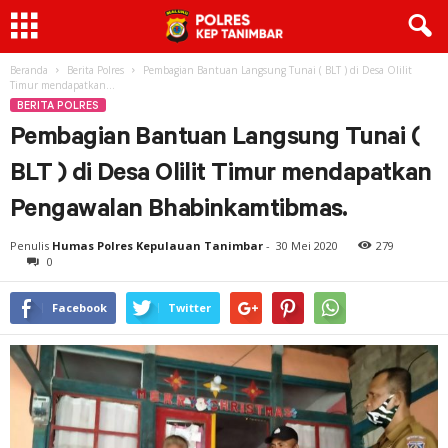
Beranda
Berita Polres
Pembagian Bantuan Langsung Tunai ( BLT ) di Desa Olilit
Timur mendapatkan...
BERITA POLRES
Pembagian Bantuan Langsung Tunai (
BLT ) di Desa Olilit Timur mendapatkan
Pengawalan Bhabinkamtibmas.
Penulis
Humas Polres Kepulauan Tanimbar
-
30 Mei 2020
279
0
Facebook
Twitter