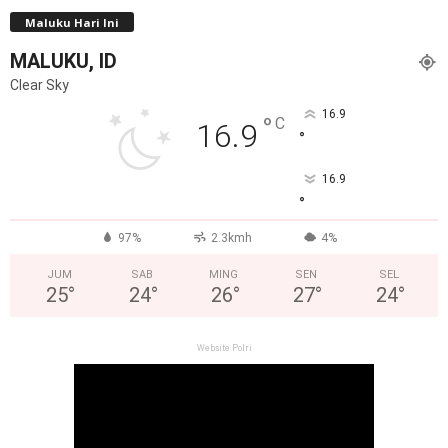
Maluku Hari Ini
MALUKU, ID
Clear Sky
16.9
°
C
16.9
°
16.9
°
97%
2.3kmh
4%
JUM
SAB
MING
SEN
SEL
25
°
24
°
26
°
27
°
24
°
Website Polri