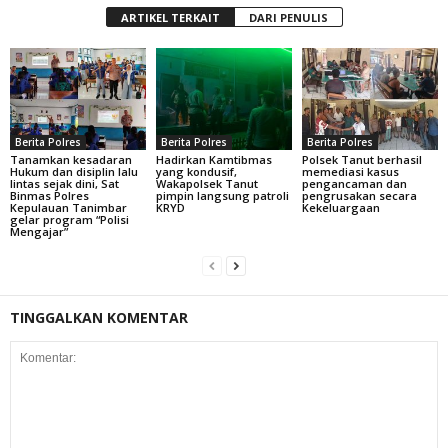
ARTIKEL TERKAIT
DARI PENULIS
Berita Polres
Berita Polres
Berita Polres
Tanamkan kesadaran
Hadirkan Kamtibmas
Polsek Tanut berhasil
Hukum dan disiplin lalu
yang kondusif,
memediasi kasus
lintas sejak dini, Sat
Wakapolsek Tanut
pengancaman dan
Binmas Polres
pimpin langsung patroli
pengrusakan secara
Kepulauan Tanimbar
KRYD
Kekeluargaan
gelar program “Polisi
Mengajar”
TINGGALKAN KOMENTAR