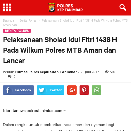
Beranda
Berita Polres
Pelaksanaan Sholad Idul Fitri 1438 H Pada Wilkum Polres MTB
Aman dan...
BERITA POLRES
Pelaksanaan Sholad Idul Fitri 1438 H
Pada Wilkum Polres MTB Aman dan
Lancar
Penulis
Humas Polres Kepulauan Tanimbar
-
25 Juni 2017
510
0
Facebook
Twitter
tribratanews.polrestanimbar.com –
Dalam rangka untuk memberikan rasa aman dan nyaman bagi