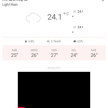
Light Rain
24.1
°
C
24.1
°
24.1
°
64%
3.7kmh
63%
SAB
MING
SEN
SEL
RAB
25
°
26
°
27
°
24
°
26
°
Website Polri