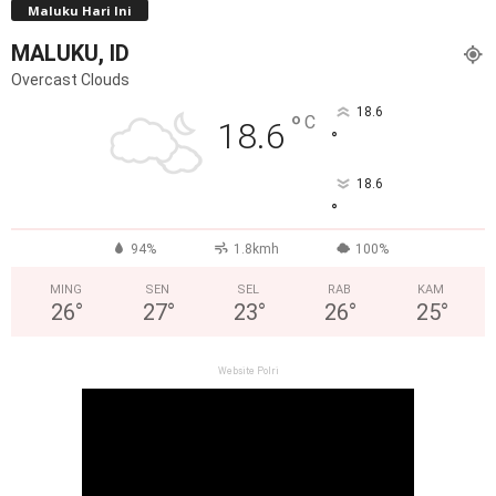
Maluku Hari Ini
MALUKU, ID
Overcast Clouds
18.6
°
C
18.6
°
18.6
°
94%
1.8kmh
100%
MING
SEN
SEL
RAB
KAM
26
°
27
°
23
°
26
°
25
°
Website Polri