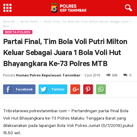
Beranda
Berita Polres
Partai Final, Tim Bola Voli Putri Milton Keluar Sebagai Juara 1
Bola...
BERITA POLRES
Partai Final, Tim Bola Voli Putri Milton
Keluar Sebagai Juara 1 Bola Voli Hut
Bhayangkara Ke-73 Polres MTB
Penulis
Humas Polres Kepulauan Tanimbar
-
5 Juli 2019
698
0
Facebook
Twitter
Tribratanews.polrestanimbar.com – Pertandingan partai Final Bola
Voli Hut Bhayangkara ke-73 Polres Maluku Tenggara Barat yang
dilaksanakan pada lapangan Bola Voli Polres.Jumat (5/7/2019),pukul
15.50 wit.