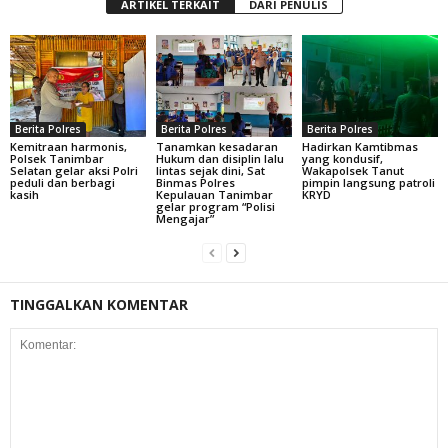
ARTIKEL TERKAIT
DARI PENULIS
Berita Polres
Berita Polres
Berita Polres
Kemitraan harmonis,
Tanamkan kesadaran
Hadirkan Kamtibmas
Polsek Tanimbar
Hukum dan disiplin lalu
yang kondusif,
Selatan gelar aksi Polri
lintas sejak dini, Sat
Wakapolsek Tanut
peduli dan berbagi
Binmas Polres
pimpin langsung patroli
kasih
Kepulauan Tanimbar
KRYD
gelar program “Polisi
Mengajar”
TINGGALKAN KOMENTAR