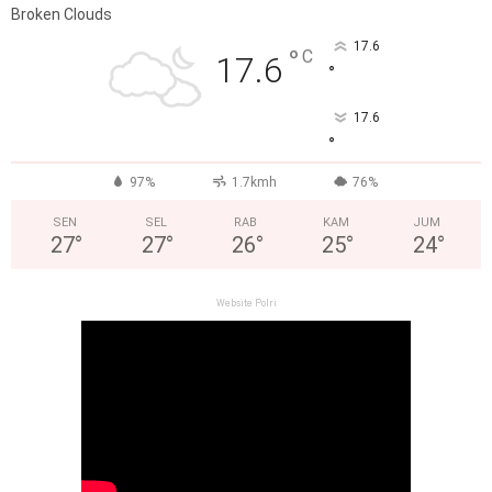
Broken Clouds
17.6
°
C
17.6
°
17.6
°
97%
1.7kmh
76%
SEN
SEL
RAB
KAM
JUM
27
°
27
°
26
°
25
°
24
°
Website Polri