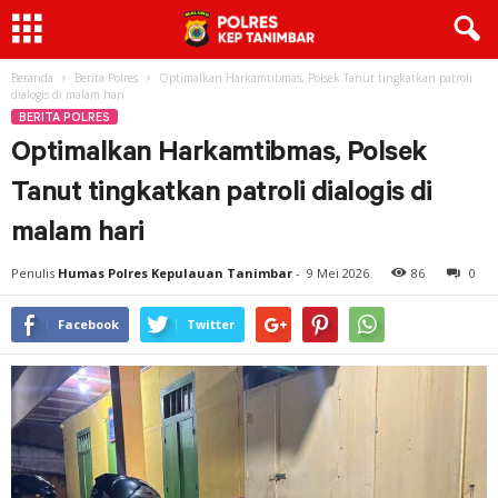
Beranda
Berita Polres
Optimalkan Harkamtibmas, Polsek Tanut tingkatkan patroli
dialogis di malam hari
BERITA POLRES
Optimalkan Harkamtibmas, Polsek
Tanut tingkatkan patroli dialogis di
malam hari
Penulis
Humas Polres Kepulauan Tanimbar
-
9 Mei 2026
86
0
Facebook
Twitter