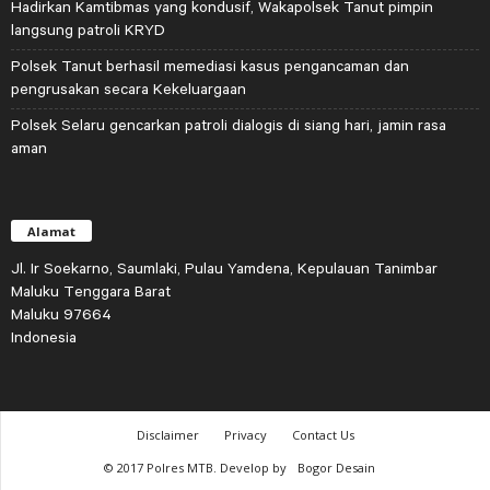
Hadirkan Kamtibmas yang kondusif, Wakapolsek Tanut pimpin
langsung patroli KRYD
Polsek Tanut berhasil memediasi kasus pengancaman dan
pengrusakan secara Kekeluargaan
Polsek Selaru gencarkan patroli dialogis di siang hari, jamin rasa
aman
Alamat
Jl. Ir Soekarno, Saumlaki, Pulau Yamdena, Kepulauan Tanimbar
Maluku Tenggara Barat
Maluku 97664
Indonesia
Disclaimer
Privacy
Contact Us
© 2017 Polres MTB. Develop by
Bogor Desain