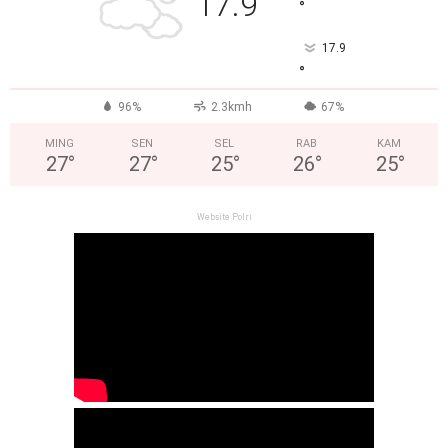
17.9
°
17.9
°
96%
2.3kmh
67%
MING
SEN
SEL
RAB
KAM
27
°
27
°
25
°
26
°
25
°
Website Polri