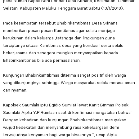
pada Rumah Bapak Beni Londar Desa Sifnana, Kecamatan Tanimbar
Selatan, Kabupaten Maluku Tenggara Barat.Sabtu (13/1/2018).
Pada kesempatan tersebut Bhabinkamtibmas Desa Sifnana
memberikan pesan pesan Kamtibmas agar selalu menjaga
kerukunan dalam keluarga ,tetangga dan lingkungan guna
terciptanya situasi Kamtibmas desa yang kondusif serta selalu
bekerjasama dan sesegera mungkin menyampaikan kepada
Bhabinkamtibnas bila ada permasalahan.
Kunjungan Bhabinkamtibmas diterima sangat positif oleh warga
yang dikunjunginya sehingga Warga masyarakat selalu merasa aman
dan nyaman.
Kapolsek Saumlaki Iptu Egidio Sumilat lewat Kanit Binmas Polsek
Saumlaki Aiptu Y.P.Rumlaan saat di konfirmasi mengatakan bahwa”
Dengan kehadiran dan kunjungan Bhabinkamtibmas merupakan
wujud kedekatan dan menyambung rasa kekeluargaan demi
terwujudnya kenyaman bagi warga binaannya “, ucap Aiptu