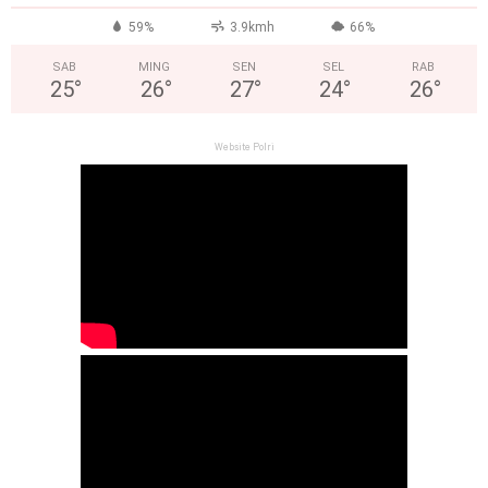
59%
3.9kmh
66%
SAB
MING
SEN
SEL
RAB
25
°
26
°
27
°
24
°
26
°
Website Polri