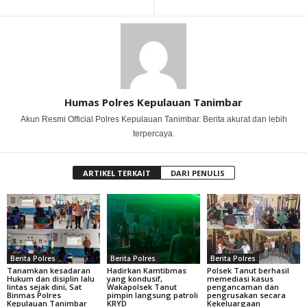
Humas Polres Kepulauan Tanimbar
Akun Resmi Official Polres Kepulauan Tanimbar. Berita akurat dan lebih
terpercaya.
ARTIKEL TERKAIT
DARI PENULIS
Berita Polres
Berita Polres
Berita Polres
Tanamkan kesadaran
Hadirkan Kamtibmas
Polsek Tanut berhasil
Hukum dan disiplin lalu
yang kondusif,
memediasi kasus
lintas sejak dini, Sat
Wakapolsek Tanut
pengancaman dan
Binmas Polres
pimpin langsung patroli
pengrusakan secara
Kepulauan Tanimbar
KRYD
Kekeluargaan