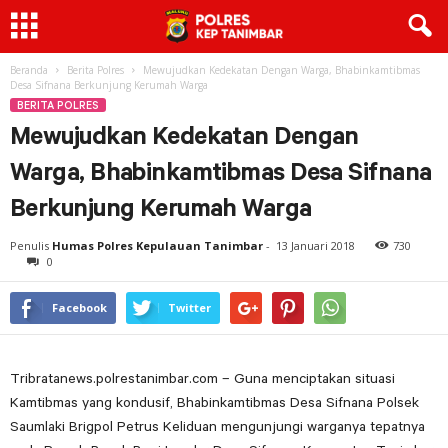
Beranda
Berita Polres
Mewujudkan Kedekatan Dengan Warga, Bhabinkamtibmas
Desa Sifnana Berkunjung Kerumah Warga
BERITA POLRES
Mewujudkan Kedekatan Dengan
Warga, Bhabinkamtibmas Desa Sifnana
Berkunjung Kerumah Warga
Penulis
Humas Polres Kepulauan Tanimbar
-
13 Januari 2018
730
0
Facebook
Twitter
Tribratanews.polrestanimbar.com – Guna menciptakan situasi
Kamtibmas yang kondusif, Bhabinkamtibmas Desa Sifnana Polsek
Saumlaki Brigpol Petrus Keliduan mengunjungi warganya tepatnya