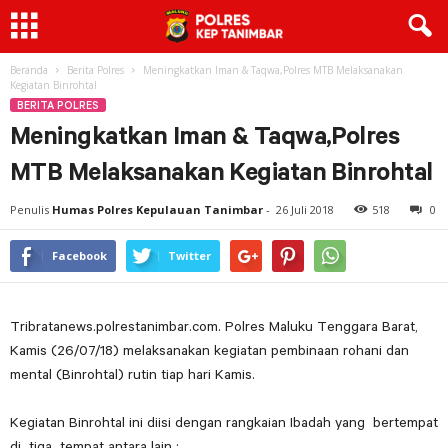
Beranda
Berita Polres
Meningkatkan Iman & Taqwa,Polres MTB Melaksanakan
Kegiatan Binrohtal
BERITA POLRES
Meningkatkan Iman & Taqwa,Polres
MTB Melaksanakan Kegiatan Binrohtal
Penulis
Humas Polres Kepulauan Tanimbar
-
26 Juli 2018
518
0
Facebook
Twitter
Tribratanews.polrestanimbar.com. Polres Maluku Tenggara Barat,
Kamis (26/07/18) melaksanakan kegiatan pembinaan rohani dan
mental (Binrohtal) rutin tiap hari Kamis.
Kegiatan Binrohtal ini diisi dengan rangkaian Ibadah yang bertempat
di tiga tempat antara lain :