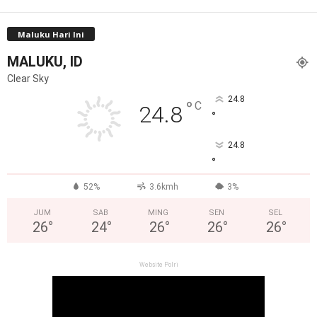
Maluku Hari Ini
MALUKU, ID
Clear Sky
24.8
°
C
24.8
°
24.8
°
52%
3.6kmh
3%
JUM
SAB
MING
SEN
SEL
26
°
24
°
26
°
26
°
26
°
Website Polri