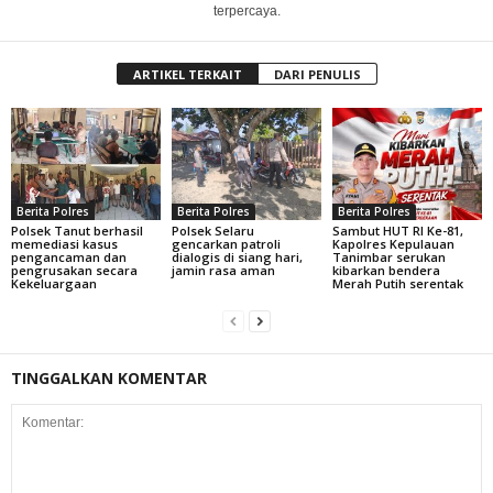
terpercaya.
ARTIKEL TERKAIT
DARI PENULIS
Berita Polres
Berita Polres
Berita Polres
Polsek Tanut berhasil
Polsek Selaru
Sambut HUT RI Ke-81,
memediasi kasus
gencarkan patroli
Kapolres Kepulauan
pengancaman dan
dialogis di siang hari,
Tanimbar serukan
pengrusakan secara
jamin rasa aman
kibarkan bendera
Kekeluargaan
Merah Putih serentak
TINGGALKAN KOMENTAR