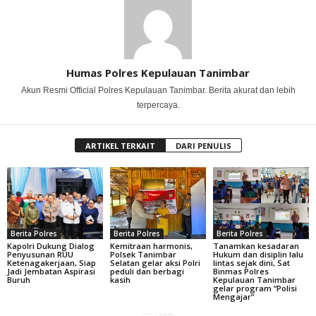
Humas Polres Kepulauan Tanimbar
Akun Resmi Official Polres Kepulauan Tanimbar. Berita akurat dan lebih
terpercaya.
ARTIKEL TERKAIT
DARI PENULIS
Berita Polres
Berita Polres
Berita Polres
Kapolri Dukung Dialog
Kemitraan harmonis,
Tanamkan kesadaran
Penyusunan RUU
Polsek Tanimbar
Hukum dan disiplin lalu
Ketenagakerjaan, Siap
Selatan gelar aksi Polri
lintas sejak dini, Sat
Jadi Jembatan Aspirasi
peduli dan berbagi
Binmas Polres
Buruh
kasih
Kepulauan Tanimbar
gelar program “Polisi
Mengajar”