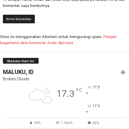
komentar saya berikutnya.
Situs ini menggunakan Akismet untuk mengurangi spam.
Pelajari
bagaimana data komentar Anda diproses
Maluku Hari Ini
MALUKU, ID
Broken Clouds
17.3
°
C
17.3
°
17.3
°
99%
1.7kmh
60%