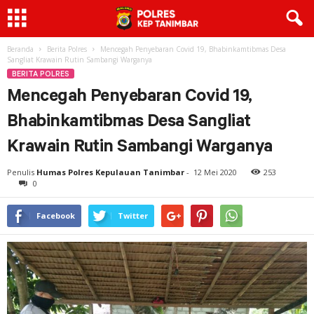
Beranda
Berita Polres
Mencegah Penyebaran Covid 19, Bhabinkamtibmas Desa
Sangliat Krawain Rutin Sambangi Warganya
BERITA POLRES
Mencegah Penyebaran Covid 19,
Bhabinkamtibmas Desa Sangliat
Krawain Rutin Sambangi Warganya
Penulis
Humas Polres Kepulauan Tanimbar
-
12 Mei 2020
253
0
Facebook
Twitter