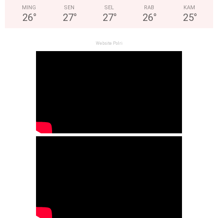
MING
SEN
SEL
RAB
KAM
26
°
27
°
27
°
26
°
25
°
Website Polri