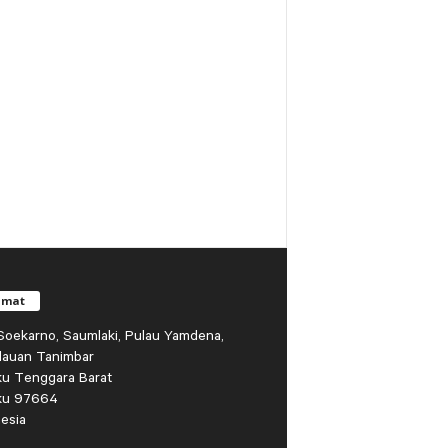
amat
r Soekarno, Saumlaki, Pulau Yamdena,
lauan Tanimbar
ku Tenggara Barat
ku 97664
esia