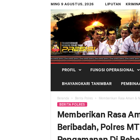
MING 9 AGUSTUS, 2026
LIPUTAN
KRIMIN
Polres
PROFIL
FUNGSI OPERASIONAL
Kepulauan
Tanimbar
BHAYANGKARI TANIMBAR
PEMBINA
Beranda
Berita Polres
Memberikan Rasa Aman & Ny
BERITA POLRES
Memberikan Rasa A
Beribadah, Polres MT