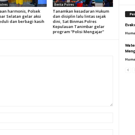
Polres
Berita Polres
aan harmonis, Polsek
Tanamkan kesadaran Hukum
Per
ar Selatan gelar aksi
dan disiplin lalu lintas sejak
eduli dan berbagi kasih
dini, Sat Binmas Polres
Evaku
Kepulauan Tanimbar gelar
program “Polisi Mengajar”
Huma
Wate
Meng
Huma