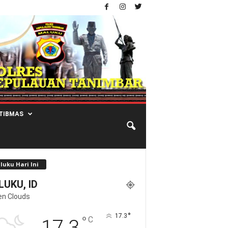
TIBMAS
luku Hari Ini
UKU, ID
en Clouds
°
17.3
°
C
17.3