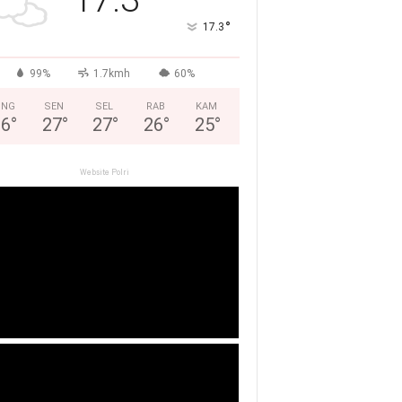
°
17.3
99%
1.7kmh
60%
ING
SEN
SEL
RAB
KAM
26
°
27
°
27
°
26
°
25
°
Website Polri