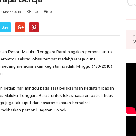
apa Gereja
4 Maret 2018
670
0
itter
M
sian Resort Maluku Tenggara Barat siagakan personil untuk
patroli sekitar lokasi tempat Ibadah/Gereja guna
 sedang melaksanakan kegiatan ibadah. Minggu (4/3/2018)
i.
in setiap hari minggu pada saat pelaksanaan kegiatan ibadah
s Maluku Tenggara Barat, untuk lokasi sasaran patroli tidak
 juga tak luput dari sasaran sasaran berpatroli.
melibatkan personil Jajaran Polsek.