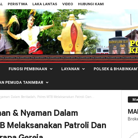
AL
PERISTIWA
LAKA LANTAS
VIDEO
HUBUNGI KAMI
FUNGSI PEMBINAAN
LAYANAN
POLSEK & BHABINKAM
AN PEMUDA TANIMBAR
aman Dalam Beribadah, Polres MTB Melaksanakan Patroli Dan...
Ma
MAL
man & Nyaman Dalam
Brok
B Melaksanakan Patroli Dan