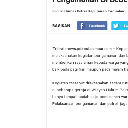
Pengamanan Di Beber
Penulis
Humas Polres Kepulauan Tanimbar
-
BAGIKAN
Facebook
Tw
Tribratanews.polrestanimbar.com – Kepoli
melaksanakan kegiatan pengamanan dan ber
memberikan rasa aman kepada warga yang
baik pada pagi hari maupun pada malam har
Kegiatan tersebut dilaksanakan secara rut
di beberapa gereja di Wilayah Hukum Polre
hanya tempat ibadah saja, pemukiman warga
Pelaksanaan pengamanan dan patroli juga 