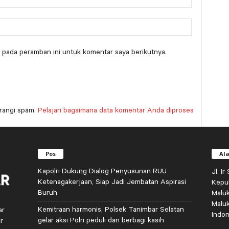
 pada peramban ini untuk komentar saya berikutnya.
rangi spam.
Pelajari bagaimana data komentar Anda diproses
Pos
Al
Kapolri Dukung Dialog Penyusunan RUU
Jl. I
Ketenagakerjaan, Siap Jadi Jembatan Aspirasi
Kepu
Buruh
Malu
Malu
Kemitraan harmonis, Polsek Tanimbar Selatan
ar
Indon
gelar aksi Polri peduli dan berbagi kasih
r