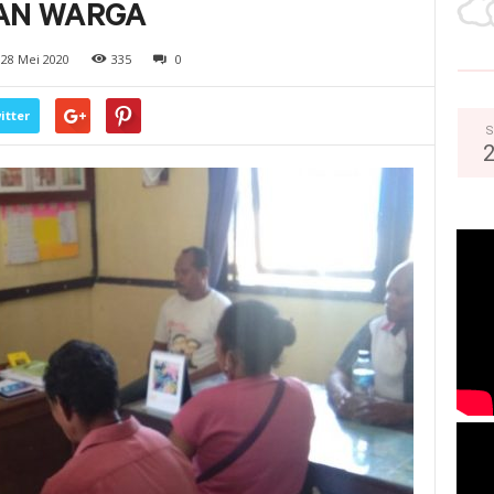
AN WARGA
28 Mei 2020
335
0
itter
S