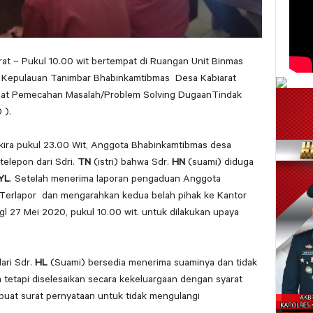
at – Pukul 10.00 wit bertempat di Ruangan Unit Binmas
. Kepulauan Tanimbar Bhabinkamtibmas Desa Kabiarat
t Pemecahan Masalah/Problem Solving DugaanTindak
 ).
ekira pukul 23.00 Wit, Anggota Bhabinkamtibmas desa
telepon dari Sdri.
TN
(istri) bahwa Sdr.
HN
(suami) diduga
YL
. Setelah menerima laporan pengaduan Anggota
rlapor dan mengarahkan kedua belah pihak ke Kantor
gl 27 Mei 2020, pukul 10.00 wit. untuk dilakukan upaya
dari Sdr.
HL
(Suami) bersedia menerima suaminya dan tidak
tetapi diselesaikan secara kekeluargaan dengan syarat
buat surat pernyataan untuk tidak mengulangi