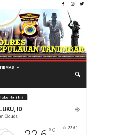
TIBMAS
luku Hari Ini
UKU, ID
en Clouds
°
22.6
°
C
22.6