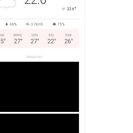
°
22.6
68%
3.7kmh
75%
AB
MING
SEN
SEL
RAB
25
°
27
°
27
°
22
°
26
°
Website Polri