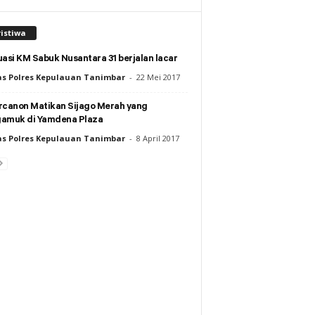
istiwa
asi KM Sabuk Nusantara 31 berjalan lacar
s Polres Kepulauan Tanimbar
-
22 Mei 2017
rcanon Matikan Sijago Merah yang
amuk di Yamdena Plaza
s Polres Kepulauan Tanimbar
-
8 April 2017