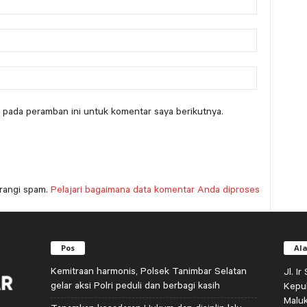
 pada peramban ini untuk komentar saya berikutnya.
rangi spam.
Pelajari bagaimana data komentar Anda diproses
Pos
Al
Kemitraan harmonis, Polsek Tanimbar Selatan
Jl. I
gelar aksi Polri peduli dan berbagi kasih
Kepu
Malu