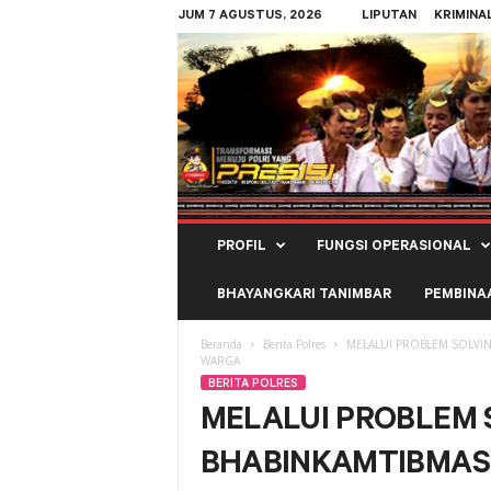
JUM 7 AGUSTUS, 2026
LIPUTAN
KRIMINA
Polres
PROFIL
FUNGSI OPERASIONAL
Kepulauan
Tanimbar
BHAYANGKARI TANIMBAR
PEMBINA
Beranda
Berita Polres
MELALUI PROBLEM SOLVIN
WARGA
BERITA POLRES
MELALUI PROBLEM 
BHABINKAMTIBMAS 