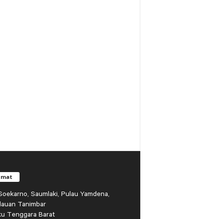
amat
r Soekarno, Saumlaki, Pulau Yamdena,
lauan Tanimbar
ku Tenggara Barat