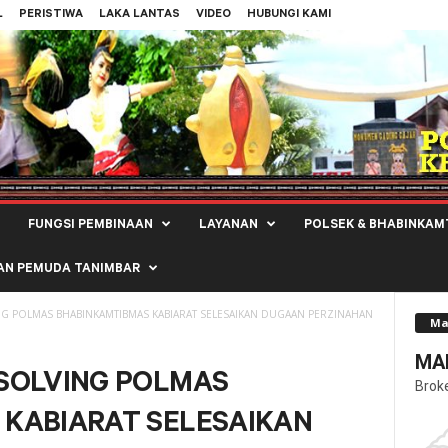
L
PERISTIWA
LAKA LANTAS
VIDEO
HUBUNGI KAMI
FUNGSI PEMBINAAN
LAYANAN
POLSEK & BHABINKAM
AN PEMUDA TANIMBAR
G POLMAS BHABINKAMTIBMAS KABIARAT SELESAIKAN DUGAAN PERZINAHAN
Ma
MAL
SOLVING POLMAS
Brok
KABIARAT SELESAIKAN