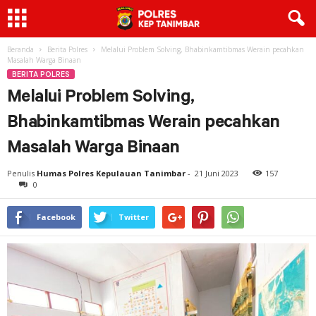
Beranda
Berita Polres
Melalui Problem Solving, Bhabinkamtibmas Werain pecahkan
Masalah Warga Binaan
BERITA POLRES
Melalui Problem Solving,
Bhabinkamtibmas Werain pecahkan
Masalah Warga Binaan
Penulis
Humas Polres Kepulauan Tanimbar
-
21 Juni 2023
157
0
Facebook
Twitter