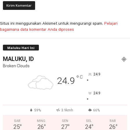
Situs ini menggunakan Akismet untuk mengurangi spam.
Pelajari
bagaimana data komentar Anda diproses
Maluku Hari Ini
MALUKU, ID
Broken Clouds
24.9
°
C
24.9
°
24.9
°
59%
3.9kmh
66%
SAB
MING
SEN
SEL
RAB
25
°
26
°
27
°
24
°
26
°