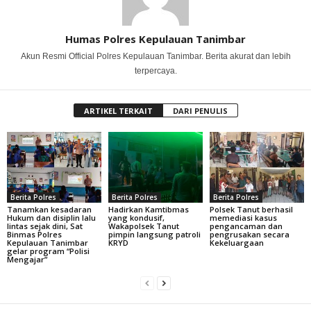
Humas Polres Kepulauan Tanimbar
Akun Resmi Official Polres Kepulauan Tanimbar. Berita akurat dan lebih
terpercaya.
ARTIKEL TERKAIT
DARI PENULIS
Berita Polres
Berita Polres
Berita Polres
Tanamkan kesadaran
Hadirkan Kamtibmas
Polsek Tanut berhasil
Hukum dan disiplin lalu
yang kondusif,
memediasi kasus
lintas sejak dini, Sat
Wakapolsek Tanut
pengancaman dan
Binmas Polres
pimpin langsung patroli
pengrusakan secara
Kepulauan Tanimbar
KRYD
Kekeluargaan
gelar program “Polisi
Mengajar”