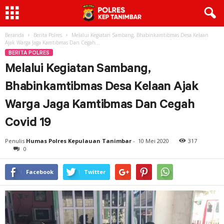
Beranda
Berita Polres
Melalui Kegiatan Sambang, Bhabinkamtibmas Desa Kelaan
Ajak Warga Jaga Kamtibmas Dan Cegah...
BERITA POLRES
Melalui Kegiatan Sambang,
Bhabinkamtibmas Desa Kelaan Ajak
Warga Jaga Kamtibmas Dan Cegah
Covid 19
Penulis
Humas Polres Kepulauan Tanimbar
-
10 Mei 2020
317
0
Facebook
Twitter