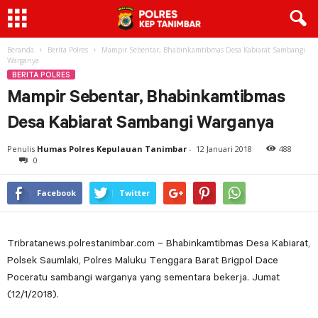
Beranda
Berita Polres
Mampir Sebentar, Bhabinkamtibmas Desa Kabiarat Sambangi
Warganya
BERITA POLRES
Mampir Sebentar, Bhabinkamtibmas
Desa Kabiarat Sambangi Warganya
Penulis
Humas Polres Kepulauan Tanimbar
-
12 Januari 2018
488
0
Facebook
Twitter
Tribratanews.polrestanimbar.com – Bhabinkamtibmas Desa Kabiarat,
Polsek Saumlaki, Polres Maluku Tenggara Barat Brigpol Dace
Poceratu sambangi warganya yang sementara bekerja. Jumat
(12/1/2018).