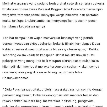
Melihat warganya yang sedang beristirahat setelah seharian bekerja,
Bhabinkamtibmas Desa Kabiarat Brigpol Dace Poceratu menyampiri
warganya tersebut,sambil menyapa warga binaanya dan bertatap
muka, tak lupa Bhabinkamtibmas menyampaikan pesan – pesan
kamtibmas kepada warganya.
Terlihat nampak dari wajah masyarakat binaanya yang penuh
dengan kecapean akibat seharian bekerja,Bhabinkamtibmas Desa
Kabiarat sesekali membuat warga binaannya tersenyum, ” Ketika
sesorang dalam keadaan kecapean akibat melaksanakan suatu
pekerjaan yang menguras fisik maupun pikiran disaat itulah kalau
kita hadir dan membuat mereka tersenyum seakan – akan semua
rasa kecapean yang dirasakan hilang begitu saja.tutur
Bhabinkamtibmas.
” Dulu Polisi sangat ditakuti oleh masyarakat, namun seiring dengan
perkembang zaman, Polisi sekarang haruslah menjadi teman dan
rekan bahkan saudara bagi masyarakat, pelindung, pengayom,
pelayan dan penegakan hukum itu semua untuk masyarakat, ” Ingat