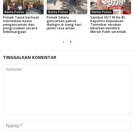
Berita Polres
Berita Polres
Berita Polres
Polsek Tanut berhasil
Polsek Selaru
Sambut HUT RI Ke-81,
memediasi kasus
gencarkan patroli
Kapolres Kepulauan
pengancaman dan
dialogis di siang hari,
Tanimbar serukan
pengrusakan secara
jamin rasa aman
kibarkan bendera
Kekeluargaan
Merah Putih serentak
TINGGALKAN KOMENTAR