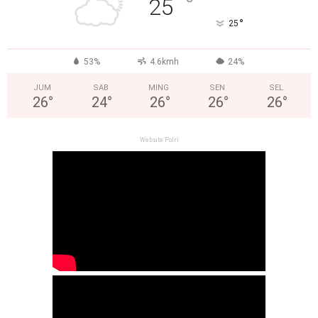
°
25
°
25
53%
4.6kmh
24%
JUM
SAB
MING
SEN
SEL
26
°
24
°
26
°
26
°
26
°
Website Polri