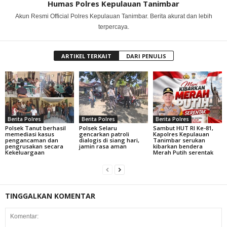
Humas Polres Kepulauan Tanimbar
Akun Resmi Official Polres Kepulauan Tanimbar. Berita akurat dan lebih
terpercaya.
ARTIKEL TERKAIT
DARI PENULIS
Berita Polres
Berita Polres
Berita Polres
Polsek Tanut berhasil
Polsek Selaru
Sambut HUT RI Ke-81,
memediasi kasus
gencarkan patroli
Kapolres Kepulauan
pengancaman dan
dialogis di siang hari,
Tanimbar serukan
pengrusakan secara
jamin rasa aman
kibarkan bendera
Kekeluargaan
Merah Putih serentak
TINGGALKAN KOMENTAR