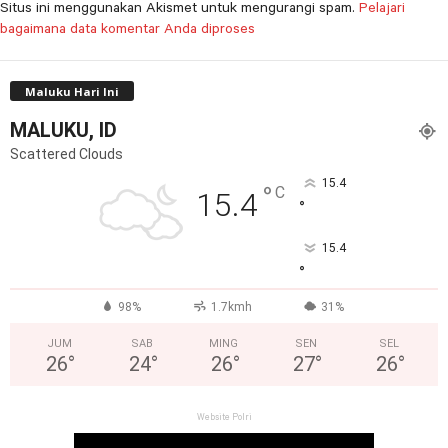
Situs ini menggunakan Akismet untuk mengurangi spam.
Pelajari
bagaimana data komentar Anda diproses
Maluku Hari Ini
MALUKU, ID
Scattered Clouds
15.4
°
C
15.4
°
15.4
°
98%
1.7kmh
31%
JUM
SAB
MING
SEN
SEL
26
°
24
°
26
°
27
°
26
°
Website Polri