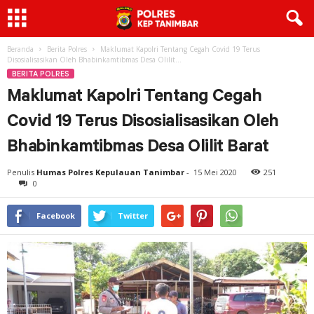
Beranda
Berita Polres
Maklumat Kapolri Tentang Cegah Covid 19 Terus
Disosialisasikan Oleh Bhabinkamtibmas Desa Olilit...
BERITA POLRES
Maklumat Kapolri Tentang Cegah
Covid 19 Terus Disosialisasikan Oleh
Bhabinkamtibmas Desa Olilit Barat
Penulis
Humas Polres Kepulauan Tanimbar
-
15 Mei 2020
251
0
Facebook
Twitter