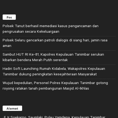
Pos
Polsek Tanut berhasil memediasi kasus pengancaman dan
pengrusakan secara Kekeluargaan
Polsek Selaru gencarkan patroli dialogis di siang hari, jamin rasa
aman
Sambut HUT RI Ke-81, Kapolres Kepulauan Tanimbar serukan
kibarkan bendera Merah Putih serentak
Hadiri Soft Launching Rumah Kidabela, Wakapolres Kepulauan
Tanimbar dukung peningkatan kesejahteraan Masyarakat
Wujud kepedulian, Personel Polres Kepulauan Tanimbar gotong
royong ratakan tanah pembangunan Masjid Al-Ikhlas
Alamat
Jl. Ir Soekarno, Saumlaki, Pulau Yamdena, Kepulauan Tanimbar