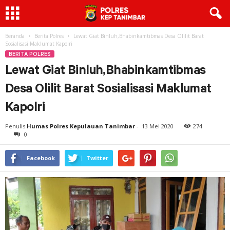
Beranda
Berita Polres
Lewat Giat Binluh,Bhabinkamtibmas Desa Olilit Barat
Sosialisasi Maklumat Kapolri
BERITA POLRES
Lewat Giat Binluh,Bhabinkamtibmas
Desa Olilit Barat Sosialisasi Maklumat
Kapolri
Penulis
Humas Polres Kepulauan Tanimbar
-
13 Mei 2020
274
0
Facebook
Twitter