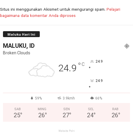
Situs ini menggunakan Akismet untuk mengurangi spam.
Pelajari
bagaimana data komentar Anda diproses
Maluku Hari Ini
MALUKU, ID
Broken Clouds
24.9
°
C
24.9
°
24.9
°
59%
3.9kmh
66%
SAB
MING
SEN
SEL
RAB
25
°
26
°
27
°
24
°
26
°
Website Polri