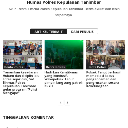
Humas Polres Kepulauan Tanimbar
Akun Resmi Official Polres Kepulauan Tanimbar. Berita akurat dan lebih
terpercaya.
ARTIKEL TERKAIT
DARI PENULIS
Berita Polres
Berita Polres
Berita Polres
Tanamkan kesadaran
Hadirkan Kamtibmas
Polsek Tanut berhasil
Hukum dan disiplin lalu
yang kondusif,
memediasi kasus
lintas sejak dini, Sat
Wakapolsek Tanut
pengancaman dan
Binmas Polres
pimpin langsung patroli
pengrusakan secara
Kepulauan Tanimbar
KRYD
Kekeluargaan
gelar program “Polisi
Mengajar”
TINGGALKAN KOMENTAR