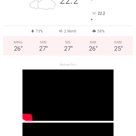
22.2
°
22.2
°
73%
2.9kmh
58%
MING
SEN
SEL
RAB
KAM
26
°
27
°
27
°
26
°
25
°
Website Polri