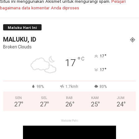
Situs ini menggunakan Akismet untuk mengurangi spam.
Pelajari
bagaimana data komentar Anda diproses
Maluku Hari Ini
MALUKU, ID
Broken Clouds
°
17
°
C
17
°
17
98%
1.7kmh
80%
SEN
SEL
RAB
KAM
JUM
27
°
27
°
26
°
25
°
24
°
Website Polri