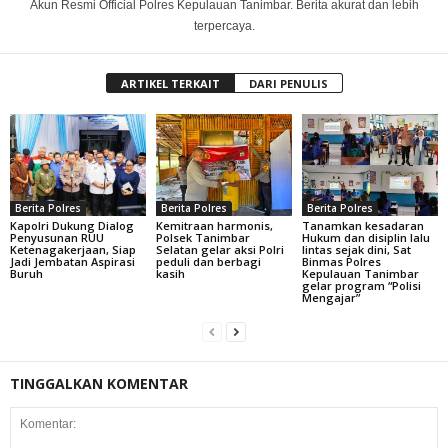
Akun Resmi Official Polres Kepulauan Tanimbar. Berita akurat dan lebih
terpercaya.
ARTIKEL TERKAIT
DARI PENULIS
Berita Polres
Berita Polres
Berita Polres
Kapolri Dukung Dialog
Kemitraan harmonis,
Tanamkan kesadaran
Penyusunan RUU
Polsek Tanimbar
Hukum dan disiplin lalu
Ketenagakerjaan, Siap
Selatan gelar aksi Polri
lintas sejak dini, Sat
Jadi Jembatan Aspirasi
peduli dan berbagi
Binmas Polres
Buruh
kasih
Kepulauan Tanimbar
gelar program “Polisi
Mengajar”
TINGGALKAN KOMENTAR