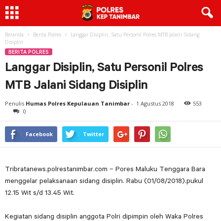
Beranda
Berita Polres
Langgar Disiplin, Satu Personil Polres MTB Jalani Sidang
Disiplin
BERITA POLRES
Langgar Disiplin, Satu Personil Polres
MTB Jalani Sidang Disiplin
Penulis
Humas Polres Kepulauan Tanimbar
-
1 Agustus 2018
553
0
Facebook
Twitter
Tribratanews.polrestanimbar.com – Pores Maluku Tenggara Bara
menggelar pelaksanaan sidang disiplin. Rabu (01/08/2018).pukul
12.15 Wit s/d 13.45 Wit.
Kegiatan sidang disiplin anggota Polri dipimpin oleh Waka Polres