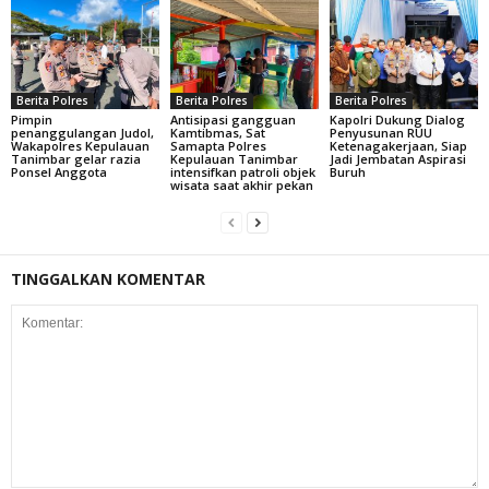
Berita Polres
Berita Polres
Berita Polres
Pimpin
Antisipasi gangguan
Kapolri Dukung Dialog
penanggulangan Judol,
Kamtibmas, Sat
Penyusunan RUU
Wakapolres Kepulauan
Samapta Polres
Ketenagakerjaan, Siap
Tanimbar gelar razia
Kepulauan Tanimbar
Jadi Jembatan Aspirasi
Ponsel Anggota
intensifkan patroli objek
Buruh
wisata saat akhir pekan
TINGGALKAN KOMENTAR