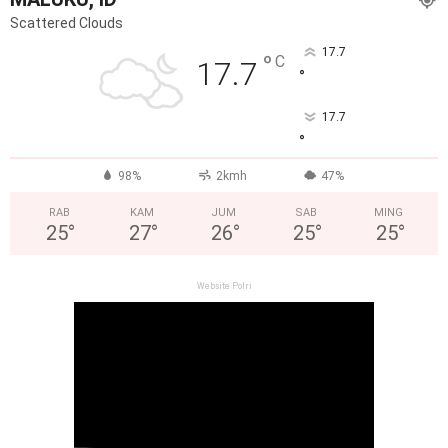
Scattered Clouds
17.7
°
C
17.7
°
17.7
°
98%
2kmh
47%
RAB
KAM
JUM
SAB
MING
25
°
27
°
26
°
25
°
25
°
Website Polri