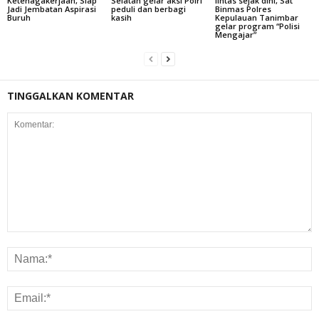
Ketenagakerjaan, Siap
Selatan gelar aksi Polri
lintas sejak dini, Sat
Jadi Jembatan Aspirasi
peduli dan berbagi
Binmas Polres
Buruh
kasih
Kepulauan Tanimbar
gelar program “Polisi
Mengajar”
TINGGALKAN KOMENTAR