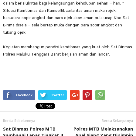
dalam berlalulintas bagi kelangsungan kehidupan sehari – hari, ”
Situasi Kamtibmas dan Kamseltibcarlantas aman maka rejeki
basudara sopir angkot dan para ojek akan aman pula.ucap Kbo Sat
Binma disela – sela bertap muka dengan para sopir angkot dan
tukang ojek.
Kegiatan membangun pondisi kamtibmas yang kuat oleh Sat Binmas
Polres Maluku Tenggara Barat berjalan aman dan lancar.
Facebook
Twitter
Berita Sebelumnya
Berita Selanjutnya
Sat Binmas Polres MTB
Polres MTB Melaksanakan
Sambangi Lapas Tingkat II
Apel Siang Yang Dipimpin