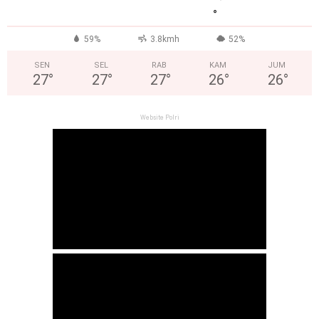
°
59%
3.8kmh
52%
SEN
SEL
RAB
KAM
JUM
27
°
27
°
27
°
26
°
26
°
Website Polri