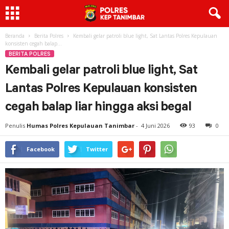
Beranda
Berita Polres
Kembali gelar patroli blue light, Sat Lantas Polres Kepulauan
konsisten cegah balap...
BERITA POLRES
Kembali gelar patroli blue light, Sat
Lantas Polres Kepulauan konsisten
cegah balap liar hingga aksi begal
Penulis
Humas Polres Kepulauan Tanimbar
-
4 Juni 2026
93
0
Facebook
Twitter