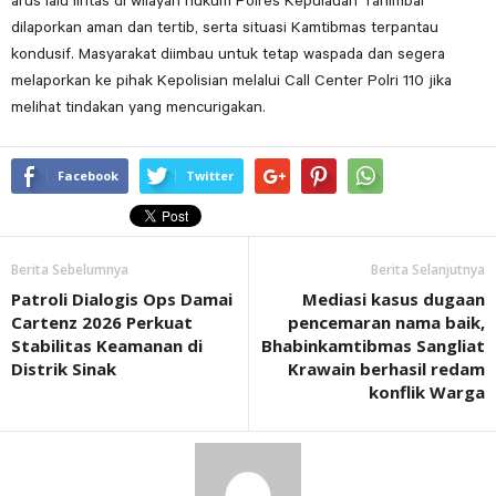
arus lalu lintas di wilayah hukum Polres Kepulauan Tanimbar
dilaporkan aman dan tertib, serta situasi Kamtibmas terpantau
kondusif. Masyarakat diimbau untuk tetap waspada dan segera
melaporkan ke pihak Kepolisian melalui Call Center Polri 110 jika
melihat tindakan yang mencurigakan.
Facebook
Twitter
Berita Sebelumnya
Berita Selanjutnya
Patroli Dialogis Ops Damai
Mediasi kasus dugaan
Cartenz 2026 Perkuat
pencemaran nama baik,
Stabilitas Keamanan di
Bhabinkamtibmas Sangliat
Distrik Sinak
Krawain berhasil redam
konflik Warga