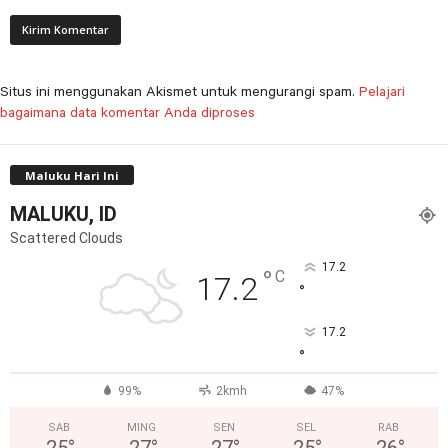
Situs ini menggunakan Akismet untuk mengurangi spam.
Pelajari
bagaimana data komentar Anda diproses
Maluku Hari Ini
MALUKU, ID
Scattered Clouds
17.2
°
C
17.2
°
17.2
°
99%
2kmh
47%
SAB
MING
SEN
SEL
RAB
25
°
27
°
27
°
25
°
26
°