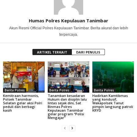
Humas Polres Kepulauan Tanimbar
Akun Resmi Official Polres Kepulauan Tanimbar. Berita akurat dan lebih
terpercaya.
ARTIKEL TERKAIT
DARI PENULIS
Berita Polres
Berita Polres
Berita Polres
Kemitraan harmonis,
Tanamkan kesadaran
Hadirkan Kamtibmas
Polsek Tanimbar
Hukum dan disiplin lalu
yang kondusif,
Selatan gelar aksi Polri
lintas sejak dini, Sat
Wakapolsek Tanut
peduli dan berbagi
Binmas Polres
pimpin langsung patroli
kasih
Kepulauan Tanimbar
KRYD
gelar program “Polisi
Mengajar”