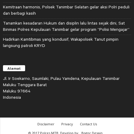
Kemitraan harmonis, Polsek Tanimbar Selatan gelar aksi Polri peduli
dan berbagi kasih
Tanamkan kesadaran Hukum dan disiplin lalu lintas sejak dini, Sat
Binmas Polres Kepulauan Tanimbar gelar program “Polisi Mengajar”
Hadirkan Kamtibmas yang kondusif, Wakapolsek Tanut pimpin
langsung patroli KRYD
Alamat
Jl. Ir Soekarno, Saumlaki, Pulau Yamdena, Kepulauan Tanimbar
Maluku Tenggara Barat
Maluku 97664
Indonesia
Disclaimer
Privacy
Contact Us
© 2017 Polres MTB. Develop by
Bogor Desain