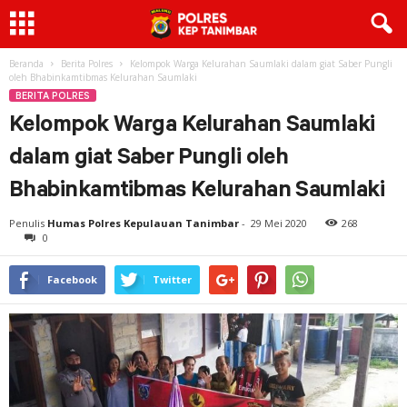
Beranda
Berita Polres
Kelompok Warga Kelurahan Saumlaki dalam giat Saber Pungli
oleh Bhabinkamtibmas Kelurahan Saumlaki
BERITA POLRES
Kelompok Warga Kelurahan Saumlaki
dalam giat Saber Pungli oleh
Bhabinkamtibmas Kelurahan Saumlaki
Penulis
Humas Polres Kepulauan Tanimbar
-
29 Mei 2020
268
0
Facebook
Twitter