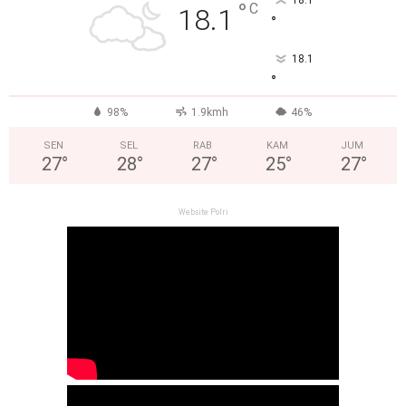
°
C
18.1
°
18.1
°
98%
1.9kmh
46%
SEN
SEL
RAB
KAM
JUM
27
°
28
°
27
°
25
°
27
°
Website Polri