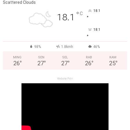
Scattered Clouds
18.1
°
C
18.1
°
18.1
°
98%
1.8kmh
46%
MING
SEN
SEL
RAB
KAM
26
°
27
°
27
°
26
°
25
°
Website Polri