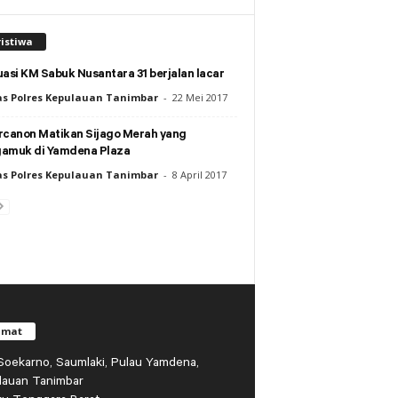
istiwa
asi KM Sabuk Nusantara 31 berjalan lacar
s Polres Kepulauan Tanimbar
-
22 Mei 2017
rcanon Matikan Sijago Merah yang
amuk di Yamdena Plaza
s Polres Kepulauan Tanimbar
-
8 April 2017
amat
r Soekarno, Saumlaki, Pulau Yamdena,
lauan Tanimbar