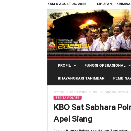
KAM 6 AGUSTUS, 2026
LIPUTAN
KRIMINA
Polres
PROFIL
FUNGSI OPERASIONAL
Kepulauan
Tanimbar
BHAYANGKARI TANIMBAR
PEMBINA
Beranda
Berita Polres
KBO Sat Sabhara Polres MTB
BERITA POLRES
KBO Sat Sabhara Pol
Apel Siang
Penulis
Humas Polres Kepulauan Tanimbar
-