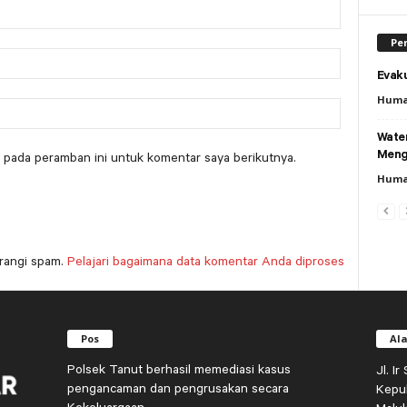
Per
Evaku
Huma
Wate
Meng
 pada peramban ini untuk komentar saya berikutnya.
Huma
rangi spam.
Pelajari bagaimana data komentar Anda diproses
Pos
Al
Polsek Tanut berhasil memediasi kasus
Jl. I
pengancaman dan pengrusakan secara
Kepu