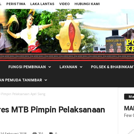
L
PERISTIWA
LAKA LANTAS
VIDEO
HUBUNGI KAMI
FUNGSI PEMBINAAN
LAYANAN
POLSEK & BHABINKAM
AN PEMUDA TANIMBAR
 Pimpin Pelaksanaan Apel Siang
Ma
MAL
res MTB Pimpin Pelaksanaan
Few 
14 Februari 2018
701
0