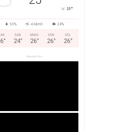
°
25
53%
4.6kmh
24%
UM
SAB
MING
SEN
SEL
26
°
24
°
26
°
26
°
26
°
Website Polri