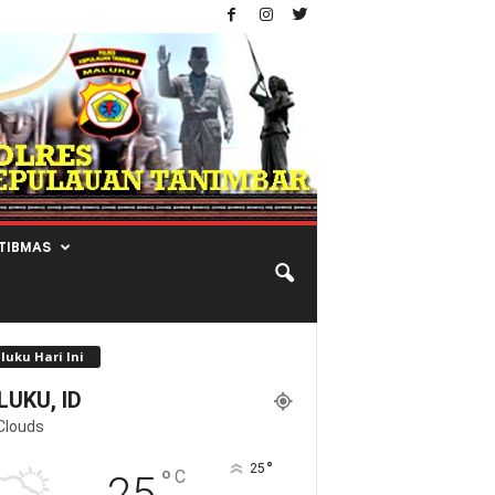
TIBMAS
luku Hari Ini
UKU, ID
Clouds
°
25
°
C
25