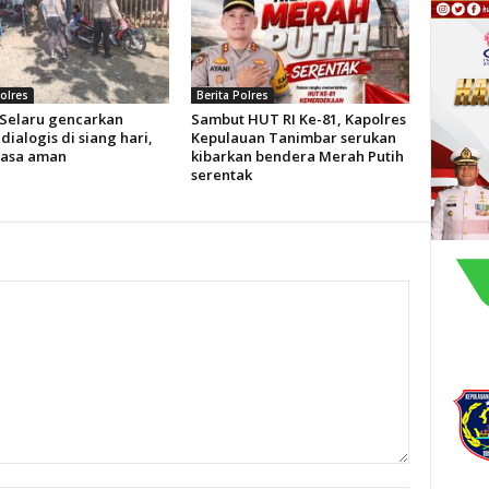
Polres
Berita Polres
 Selaru gencarkan
Sambut HUT RI Ke-81, Kapolres
 dialogis di siang hari,
Kepulauan Tanimbar serukan
rasa aman
kibarkan bendera Merah Putih
serentak