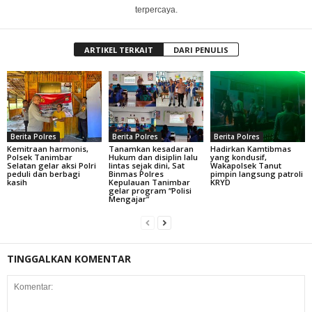
terpercaya.
ARTIKEL TERKAIT
DARI PENULIS
Berita Polres
Berita Polres
Berita Polres
Kemitraan harmonis,
Tanamkan kesadaran
Hadirkan Kamtibmas
Polsek Tanimbar
Hukum dan disiplin lalu
yang kondusif,
Selatan gelar aksi Polri
lintas sejak dini, Sat
Wakapolsek Tanut
peduli dan berbagi
Binmas Polres
pimpin langsung patroli
kasih
Kepulauan Tanimbar
KRYD
gelar program “Polisi
Mengajar”
TINGGALKAN KOMENTAR