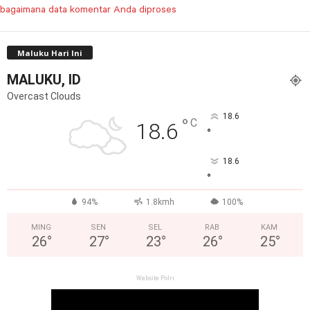
bagaimana data komentar Anda diproses
Maluku Hari Ini
MALUKU, ID
Overcast Clouds
18.6
°
C
18.6
°
18.6
°
94%
1.8kmh
100%
MING
SEN
SEL
RAB
KAM
26
°
27
°
23
°
26
°
25
°
Website Polri