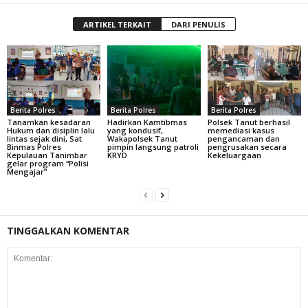
ARTIKEL TERKAIT
DARI PENULIS
Berita Polres
Berita Polres
Berita Polres
Tanamkan kesadaran
Hadirkan Kamtibmas
Polsek Tanut berhasil
Hukum dan disiplin lalu
yang kondusif,
memediasi kasus
lintas sejak dini, Sat
Wakapolsek Tanut
pengancaman dan
Binmas Polres
pimpin langsung patroli
pengrusakan secara
Kepulauan Tanimbar
KRYD
Kekeluargaan
gelar program “Polisi
Mengajar”
TINGGALKAN KOMENTAR