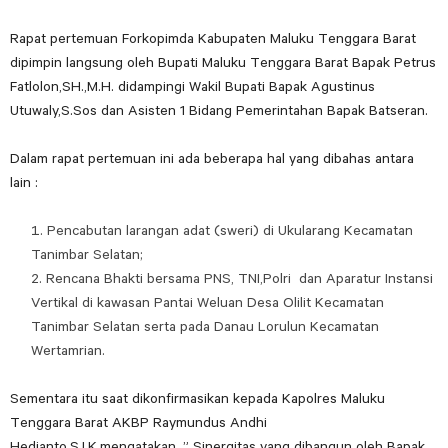
Rapat pertemuan Forkopimda Kabupaten Maluku Tenggara Barat
dipimpin langsung oleh Bupati Maluku Tenggara Barat Bapak Petrus
Fatlolon,SH.,M.H. didampingi Wakil Bupati Bapak Agustinus
Utuwaly,S.Sos dan Asisten 1 Bidang Pemerintahan Bapak Batseran.
Dalam rapat pertemuan ini ada beberapa hal yang dibahas antara
lain :
Pencabutan larangan adat (sweri) di Ukularang Kecamatan
Tanimbar Selatan;
Rencana Bhakti bersama PNS, TNI,Polri dan Aparatur Instansi
Vertikal di kawasan Pantai Weluan Desa Olilit Kecamatan
Tanimbar Selatan serta pada Danau Lorulun Kecamatan
Wertamrian.
Sementara itu saat dikonfirmasikan kepada Kapolres Maluku
Tenggara Barat AKBP Raymundus Andhi
Hedianto,S.I.K.mengatakan, ” Sinergitas yang dibangun oleh Bapak