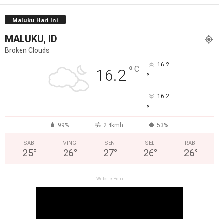
Maluku Hari Ini
MALUKU, ID
Broken Clouds
16.2
°
C
16.2
°
16.2
°
99%
2.4kmh
53%
SAB
MING
SEN
SEL
RAB
25
°
26
°
27
°
26
°
26
°
Website Polri