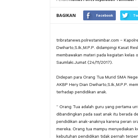
BAGIKAN
Facebook
Tw
tribratanews.polrestanimbar.com – Kapol
Dwiharto,S.Ik.,M.P.P. didampingi Kasat Res
membawakan materi pada kegiatan kelas o
Saumlaki.Jumat (24/11/2017).
Didepan para Orang Tua Murid SMA Neger
AKBP Hery Dian Dwiharto,S.Ik.,M.P.P. mem
terhadap pendidikan anak.
” Orang Tua adalah guru yang pertama unt
dibandingkan pada saat anak itu berada 
pendidikan anak-anaknya karena peran ora
mereka. Orang tua mampu menyediakan ke
kebutuhan pendidikan tidak pernah terpen