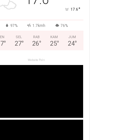
°
17.6
97%
1.7kmh
76%
EN
SEL
RAB
KAM
JUM
27
°
27
°
26
°
25
°
24
°
Website Polri