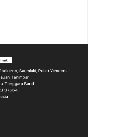
amat
r Soekarno, Saumlaki, Pulau Yamdena,
lauan Tanimbar
ku Tenggara Barat
ku 97664
esia