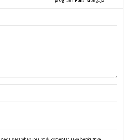
program “Polisi Mengajar”
 pada peramban ini untuk komentar saya berikutnya.