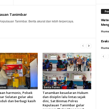
Per
lauan Tanimbar
Wate
Kepulauan Tanimbar. Berita akurat dan lebih terpercaya.
Meng
Huma
Evaku
Huma
Polres
Berita Polres
aan harmonis, Polsek
Tanamkan kesadaran Hukum
ar Selatan gelar aksi
dan disiplin lalu lintas sejak
eduli dan berbagi kasih
dini, Sat Binmas Polres
Kepulauan Tanimbar gelar