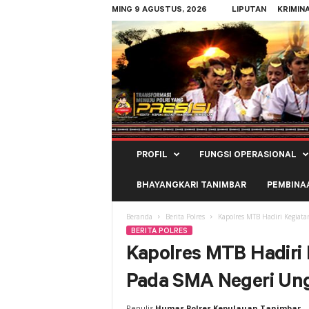
MING 9 AGUSTUS, 2026
LIPUTAN
KRIMIN
Polres
PROFIL
FUNGSI OPERASIONAL
Kepulauan
Tanimbar
BHAYANGKARI TANIMBAR
PEMBINA
Beranda
Berita Polres
Kapolres MTB Hadiri Kegiat
BERITA POLRES
Kapolres MTB Hadiri 
Pada SMA Negeri Un
Penulis
Humas Polres Kepulauan Tanimbar
-