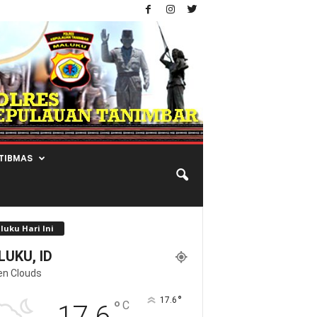
TIBMAS
luku Hari Ini
UKU, ID
en Clouds
°
17.6
°
C
17.6