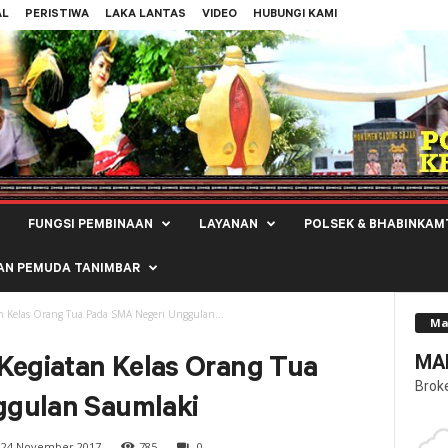
AL
PERISTIWA
LAKA LANTAS
VIDEO
HUBUNGI KAMI
FUNGSI PEMBINAAN
LAYANAN
POLSEK & BHABINKAM
AN PEMUDA TANIMBAR
an Kelas Orang Tua Pada SMA Negeri Unggulan...
Ma
MAL
Kegiatan Kelas Orang Tua
Brok
ggulan Saumlaki
24 November 2017
785
0