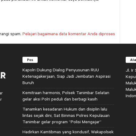
rangi spam.
Pelajari bagaimana data komentar Anda diproses
Pos
Al
Kapolri Dukung Dialog Penyusunan RUU
Jl. I
Ketenagakerjaan, Siap Jadi Jembatan Aspirasi
Kepu
Buruh
Malu
Malu
Kemitraan harmonis, Polsek Tanimbar Selatan
ar
Indon
gelar aksi Polri peduli dan berbagi kasih
r
Tanamkan kesadaran Hukum dan disiplin lalu
lintas sejak dini, Sat Binmas Polres Kepulauan
Tanimbar gelar program “Polisi Mengajar”
Hadirkan Kamtibmas yang kondusif, Wakapolsek