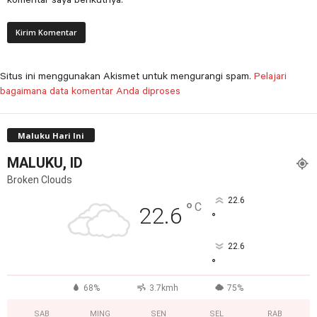
Situs ini menggunakan Akismet untuk mengurangi spam.
Pelajari
bagaimana data komentar Anda diproses
Maluku Hari Ini
MALUKU, ID
Broken Clouds
22.6
°
C
22.6
°
22.6
°
68%
3.7kmh
75%
SAB
MING
SEN
SEL
RAB