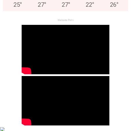
25
°
27
°
27
°
22
°
26
°
Website Polri