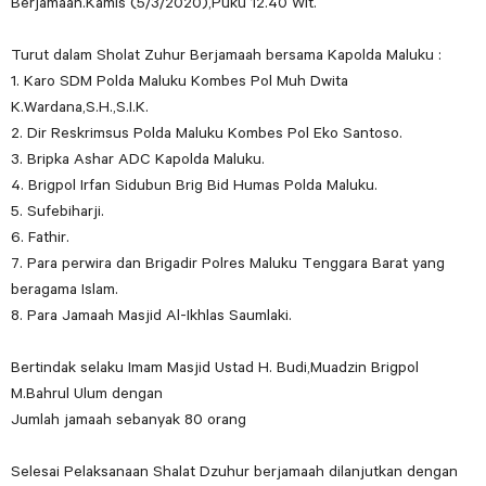
Berjamaah.Kamis (5/3/2020),Puku 12.40 Wit.
Turut dalam Sholat Zuhur Berjamaah bersama Kapolda Maluku :
1. Karo SDM Polda Maluku Kombes Pol Muh Dwita
K.Wardana,S.H.,S.I.K.
2. Dir Reskrimsus Polda Maluku Kombes Pol Eko Santoso.
3. Bripka Ashar ADC Kapolda Maluku.
4. Brigpol Irfan Sidubun Brig Bid Humas Polda Maluku.
5. Sufebiharji.
6. Fathir.
7. Para perwira dan Brigadir Polres Maluku Tenggara Barat yang
beragama Islam.
8. Para Jamaah Masjid Al-Ikhlas Saumlaki.
Bertindak selaku Imam Masjid Ustad H. Budi,Muadzin Brigpol
M.Bahrul Ulum dengan
Jumlah jamaah sebanyak 80 orang
Selesai Pelaksanaan Shalat Dzuhur berjamaah dilanjutkan dengan