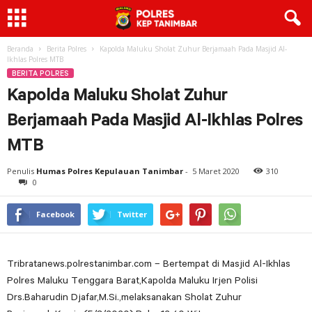
Beranda
Berita Polres
Kapolda Maluku Sholat Zuhur Berjamaah Pada Masjid Al-
Ikhlas Polres MTB
BERITA POLRES
Kapolda Maluku Sholat Zuhur
Berjamaah Pada Masjid Al-Ikhlas Polres
MTB
Penulis
Humas Polres Kepulauan Tanimbar
-
5 Maret 2020
310
0
Facebook
Twitter
Tribratanews.polrestanimbar.com – Bertempat di Masjid Al-Ikhlas
Polres Maluku Tenggara Barat,Kapolda Maluku Irjen Polisi
Drs.Baharudin Djafar,M.Si.,melaksanakan Sholat Zuhur