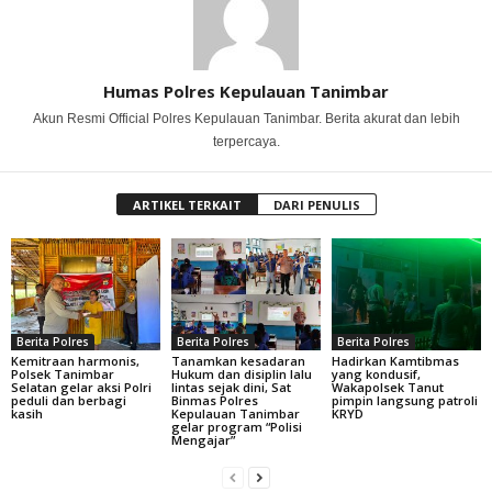
Humas Polres Kepulauan Tanimbar
Akun Resmi Official Polres Kepulauan Tanimbar. Berita akurat dan lebih
terpercaya.
ARTIKEL TERKAIT
DARI PENULIS
Berita Polres
Berita Polres
Berita Polres
Kemitraan harmonis,
Tanamkan kesadaran
Hadirkan Kamtibmas
Polsek Tanimbar
Hukum dan disiplin lalu
yang kondusif,
Selatan gelar aksi Polri
lintas sejak dini, Sat
Wakapolsek Tanut
peduli dan berbagi
Binmas Polres
pimpin langsung patroli
kasih
Kepulauan Tanimbar
KRYD
gelar program “Polisi
Mengajar”