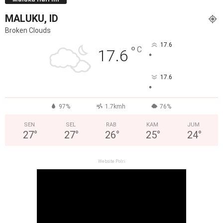
MALUKU, ID
Broken Clouds
17.6
°
C
17.6
°
17.6
°
97%
1.7kmh
76%
SEN
SEL
RAB
KAM
JUM
27
°
27
°
26
°
25
°
24
°
Website Polri