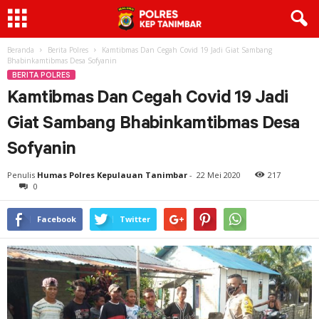
Beranda
Berita Polres
Kamtibmas Dan Cegah Covid 19 Jadi Giat Sambang
Bhabinkamtibmas Desa Sofyanin
BERITA POLRES
Kamtibmas Dan Cegah Covid 19 Jadi
Giat Sambang Bhabinkamtibmas Desa
Sofyanin
Penulis
Humas Polres Kepulauan Tanimbar
-
22 Mei 2020
217
0
Facebook
Twitter