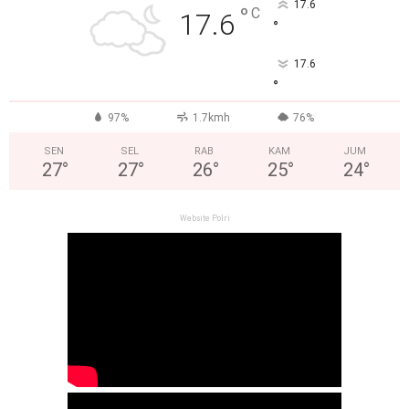
17.6
°
C
17.6
°
17.6
°
97%
1.7kmh
76%
SEN
SEL
RAB
KAM
JUM
27
°
27
°
26
°
25
°
24
°
Website Polri