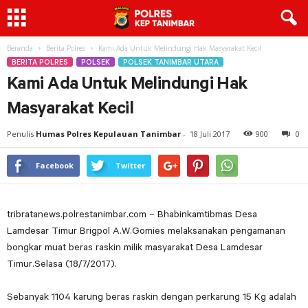
Beranda
Berita Polres
Kami Ada Untuk Melindungi Hak Masyarakat Kecil
BERITA POLRES
POLSEK
POLSEK TANIMBAR UTARA
Kami Ada Untuk Melindungi Hak
Masyarakat Kecil
Penulis
Humas Polres Kepulauan Tanimbar
-
18 Juli 2017
900
0
Facebook
Twitter
tribratanews.polrestanimbar.com – Bhabinkamtibmas Desa
Lamdesar Timur Brigpol A.W.Gomies melaksanakan pengamanan
bongkar muat beras raskin milik masyarakat Desa Lamdesar
Timur.Selasa (18/7/2017).
Sebanyak 1104 karung beras raskin dengan perkarung 15 Kg adalah