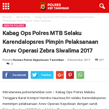
Beranda
Berita Polres
Kabag Ops Polres MTB Selaku Karendalopsres Pimpin
Pelaksanaan Anev Operasi Zebra Siwalima...
BERITA POLRES
Kabag Ops Polres MTB Selaku
Karendalopsres Pimpin Pelaksanaan
Anev Operasi Zebra Siwalima 2017
Penulis
Humas Polres Kepulauan Tanimbar
-
4 November 2017
617
0
Facebook
Twitter
tribratanews.polrestanimbar.com – Kabag Ops Polres Maluku
Tenggara Barat Kompol Hendra Haurissa,SH selaku Karendalopsres
memimpin pelaksanaan Anev Operasi Kepolisian dengan sandi