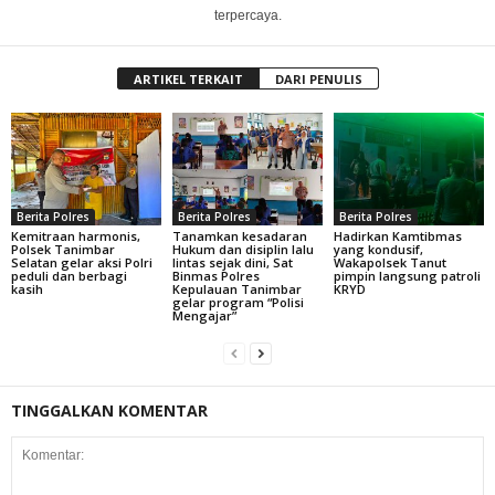
terpercaya.
ARTIKEL TERKAIT
DARI PENULIS
Berita Polres
Berita Polres
Berita Polres
Kemitraan harmonis,
Tanamkan kesadaran
Hadirkan Kamtibmas
Polsek Tanimbar
Hukum dan disiplin lalu
yang kondusif,
Selatan gelar aksi Polri
lintas sejak dini, Sat
Wakapolsek Tanut
peduli dan berbagi
Binmas Polres
pimpin langsung patroli
kasih
Kepulauan Tanimbar
KRYD
gelar program “Polisi
Mengajar”
TINGGALKAN KOMENTAR