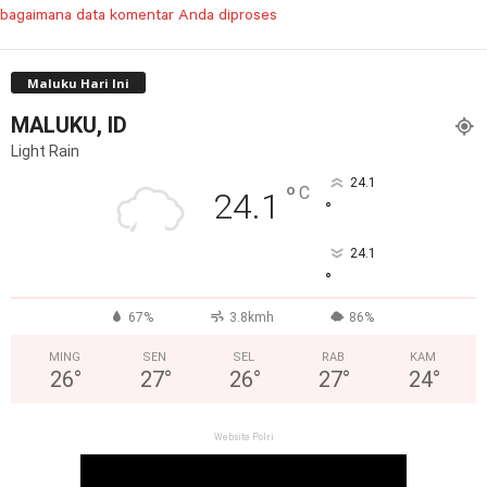
bagaimana data komentar Anda diproses
Maluku Hari Ini
MALUKU, ID
Light Rain
24.1
°
C
24.1
°
24.1
°
67%
3.8kmh
86%
MING
SEN
SEL
RAB
KAM
26
°
27
°
26
°
27
°
24
°
Website Polri