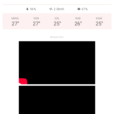
°
96%
2.3kmh
67%
MING
SEN
SEL
RAB
KAM
27
°
27
°
25
°
26
°
25
°
Website Polri