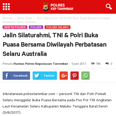
Beranda
Berita Polres
Jalin Silaturahmi, TNI & Polri Buka Puasa Bersama Diwilayah
Perbatasan Selaru Australia
BERITA POLRES
POLSEK
POLSEK SELARU
Jalin Silaturahmi, TNI & Polri Buka
Puasa Bersama Diwilayah Perbatasan
Selaru Australia
Penulis
Humas Polres Kepulauan Tanimbar
-
5 Juni 2017
798
0
Facebook
Twitter
tribratanews.polrestanimbar.com – personil TNI dan Polri Polsek
Selaru menggelar Buka Puasa Bersama pada Pos Pol TNI Angkatan
Laut Kecamatan Selaru Kabupaten Maluku Tenggara Barat.Senin
(5/6/2017).