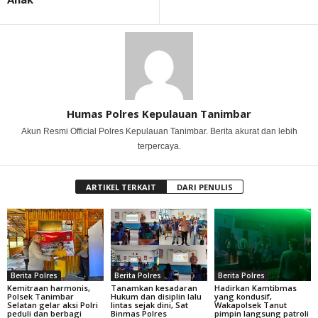
Humas Polres Kepulauan Tanimbar
Akun Resmi Official Polres Kepulauan Tanimbar. Berita akurat dan lebih
terpercaya.
ARTIKEL TERKAIT
DARI PENULIS
Berita Polres
Berita Polres
Berita Polres
Kemitraan harmonis,
Tanamkan kesadaran
Hadirkan Kamtibmas
Polsek Tanimbar
Hukum dan disiplin lalu
yang kondusif,
Selatan gelar aksi Polri
lintas sejak dini, Sat
Wakapolsek Tanut
peduli dan berbagi
Binmas Polres
pimpin langsung patroli