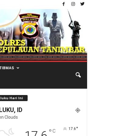
TIBMAS
luku Hari Ini
UKU, ID
en Clouds
°
17.6
°
C
17.6