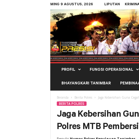
MING 9 AGUSTUS, 2026
LIPUTAN
KRIMIN
Polres
PROFIL
FUNGSI OPERASIONAL
Kepulauan
Tanimbar
BHAYANGKARI TANIMBAR
PEMBINA
Beranda
Berita Polres
Jaga Kebersihan Guna Cega
BERITA POLRES
Jaga Kebersihan Guna
Polres MTB Pembers
Penulis
Humas Polres Kepulauan Tanimbar
-