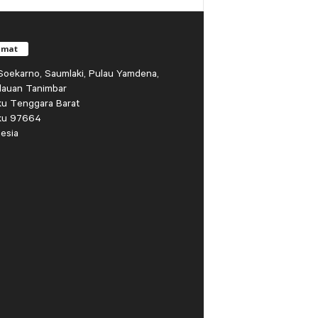
amat
r Soekarno, Saumlaki, Pulau Yamdena,
lauan Tanimbar
ku Tenggara Barat
ku 97664
esia