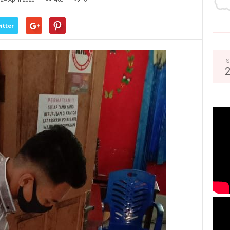
itter
S