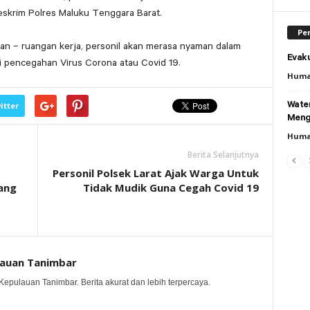
eskrim Polres Maluku Tenggara Barat.
Per
n – ruangan kerja, personil akan merasa nyaman dalam
Evaku
ari pencegahan Virus Corona atau Covid 19.
Huma
Wate
itter
Meng
Huma
Berita Selanjutnya
Personil Polsek Larat Ajak Warga Untuk
ang
Tidak Mudik Guna Cegah Covid 19
lauan Tanimbar
Kepulauan Tanimbar. Berita akurat dan lebih terpercaya.