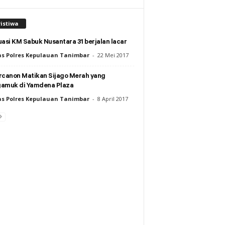
istiwa
asi KM Sabuk Nusantara 31 berjalan lacar
s Polres Kepulauan Tanimbar
-
22 Mei 2017
rcanon Matikan Sijago Merah yang
amuk di Yamdena Plaza
s Polres Kepulauan Tanimbar
-
8 April 2017