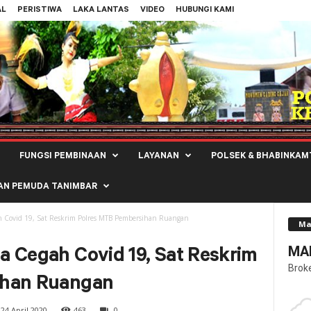
AL
PERISTIWA
LAKA LANTAS
VIDEO
HUBUNGI KAMI
FUNGSI PEMBINAAN
LAYANAN
POLSEK & BHABINKAM
AN PEMUDA TANIMBAR
h Covid 19, Sat Reskrim Polres MTB Pembersihan Ruangan
Ma
MAL
 Cegah Covid 19, Sat Reskrim
Brok
ihan Ruangan
24 April 2020
463
0