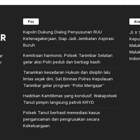
Pos
Al
Kapolri Dukung Dialog Penyusunan RUU
Jl. I
Ketenagakerjaan, Siap Jadi Jembatan Aspirasi
Kepu
Buruh
Malu
Malu
Kemitraan harmonis, Polsek Tanimbar Selatan
ar
Indon
gelar aksi Polri peduli dan berbagi kasih
r
Tanamkan kesadaran Hukum dan disiplin lalu
lintas sejak dini, Sat Binmas Polres Kepulauan
Tanimbar gelar program “Polisi Mengajar”
Hadirkan Kamtibmas yang kondusif, Wakapolsek
Tanut pimpin langsung patroli KRYD
Polsek Tanut berhasil memediasi kasus
pengancaman dan pengrusakan secara
Kekeluargaan