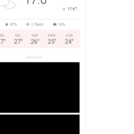
°
17.6
97%
1.7kmh
76%
EN
SEL
RAB
KAM
JUM
27
°
27
°
26
°
25
°
24
°
Website Polri