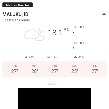
Maluku Hari Ini
MALUKU, ID
Scattered Clouds
18.1
°
C
18.1
°
18.1
°
98%
1.9kmh
46%
SEN
SEL
RAB
KAM
JUM
27
°
28
°
27
°
25
°
27
°
Website Polri