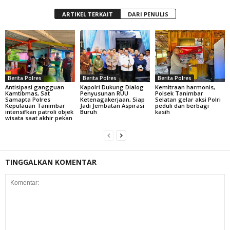
ARTIKEL TERKAIT
DARI PENULIS
Berita Polres
Berita Polres
Berita Polres
Antisipasi gangguan
Kapolri Dukung Dialog
Kemitraan harmonis,
Kamtibmas, Sat
Penyusunan RUU
Polsek Tanimbar
Samapta Polres
Ketenagakerjaan, Siap
Selatan gelar aksi Polri
Kepulauan Tanimbar
Jadi Jembatan Aspirasi
peduli dan berbagi
intensifkan patroli objek
Buruh
kasih
wisata saat akhir pekan
TINGGALKAN KOMENTAR