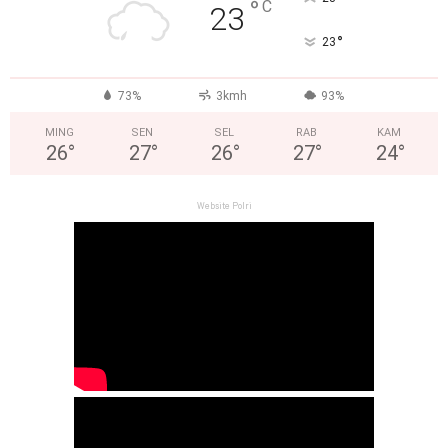
°
C
23
°
23
73%
3kmh
93%
MING
SEN
SEL
RAB
KAM
26
°
27
°
26
°
27
°
24
°
Website Polri