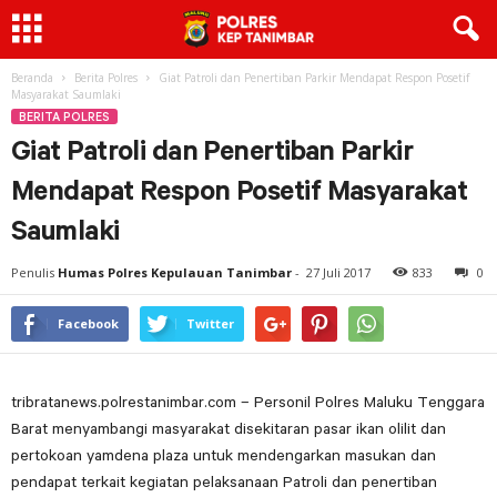
Beranda
Berita Polres
Giat Patroli dan Penertiban Parkir Mendapat Respon Posetif
Masyarakat Saumlaki
BERITA POLRES
Giat Patroli dan Penertiban Parkir
Mendapat Respon Posetif Masyarakat
Saumlaki
Penulis
Humas Polres Kepulauan Tanimbar
-
27 Juli 2017
833
0
Facebook
Twitter
tribratanews.polrestanimbar.com – Personil Polres Maluku Tenggara
Barat menyambangi masyarakat disekitaran pasar ikan olilit dan
pertokoan yamdena plaza untuk mendengarkan masukan dan
pendapat terkait kegiatan pelaksanaan Patroli dan penertiban