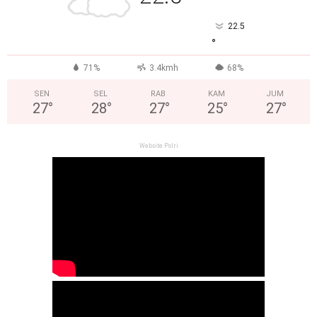
22.5
°
71%
3.4kmh
68%
SEN
SEL
RAB
KAM
JUM
27
°
28
°
27
°
25
°
27
°
Website Polri