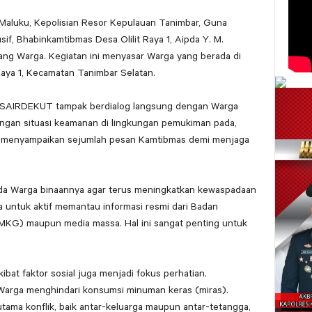
 Maluku, Kepolisian Resor Kepulauan Tanimbar, Guna
f, Bhabinkamtibmas Desa Olilit Raya 1, Aipda Y. M.
g Warga. Kegiatan ini menyasar Warga yang berada di
Raya 1, Kecamatan Tanimbar Selatan.
M. SAIRDEKUT tampak berdialog langsung dengan Warga
ngan situasi keamanan di lingkungan pemukiman pada,
uga menyampaikan sejumlah pesan Kamtibmas demi menjaga
a Warga binaannya agar terus meningkatkan kewaspadaan
 untuk aktif memantau informasi resmi dari Badan
(BMKG) maupun media massa. Hal ini sangat penting untuk
bat faktor sosial juga menjadi fokus perhatian.
arga menghindari konsumsi minuman keras (miras).
tama konflik, baik antar-keluarga maupun antar-tetangga,