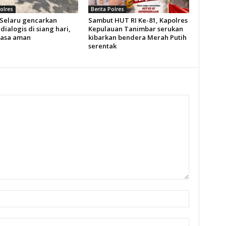
Polres
Berita Polres
 Selaru gencarkan
Sambut HUT RI Ke-81, Kapolres
 dialogis di siang hari,
Kepulauan Tanimbar serukan
rasa aman
kibarkan bendera Merah Putih
serentak