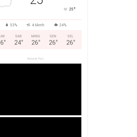
°
25
53%
4.6kmh
24%
UM
SAB
MING
SEN
SEL
26
°
24
°
26
°
26
°
26
°
Website Polri