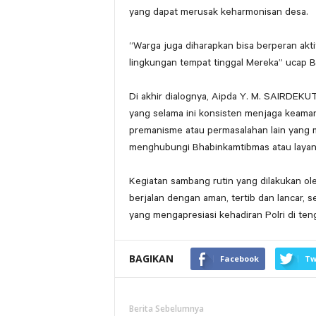
yang dapat merusak keharmonisan desa.
“Warga juga diharapkan bisa berperan akt
lingkungan tempat tinggal Mereka” ucap 
Di akhir dialognya, Aipda Y. M. SAIRDEKU
yang selama ini konsisten menjaga keama
premanisme atau permasalahan lain yang 
menghubungi Bhabinkamtibmas atau layana
Kegiatan sambang rutin yang dilakukan ol
berjalan dengan aman, tertib dan lancar, 
yang mengapresiasi kehadiran Polri di te
BAGIKAN
Facebook
Tw
Berita Sebelumnya