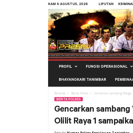
KAM 6 AGUSTUS, 2026
LIPUTAN
KRIMINA
Polres
PROFIL
FUNGSI OPERASIONAL
Kepulauan
Tanimbar
BHAYANGKARI TANIMBAR
PEMBINA
Beranda
Berita Polres
Gencarkan sambang Warga, 
BERITA POLRES
Gencarkan sambang 
Olilit Raya 1 sampai
Penulis
Humas Polres Kepulauan Tanimbar
-