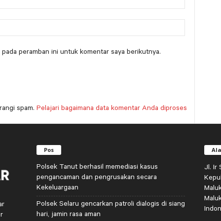
 pada peramban ini untuk komentar saya berikutnya.
rangi spam.
Pelajari bagaimana data komentar Anda diproses
Pos
Al
Polsek Tanut berhasil memediasi kasus
Jl. I
pengancaman dan pengrusakan secara
Kepu
Kekeluargaan
Malu
Malu
Polsek Selaru gencarkan patroli dialogis di siang
ar
Indon
hari, jamin rasa aman
r