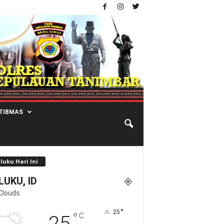
TIBMAS
luku Hari Ini
UKU, ID
Clouds
°
25
°
C
25