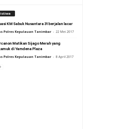
istiwa
asi KM Sabuk Nusantara 31 berjalan lacar
s Polres Kepulauan Tanimbar
-
22 Mei 2017
rcanon Matikan Sijago Merah yang
amuk di Yamdena Plaza
s Polres Kepulauan Tanimbar
-
8 April 2017