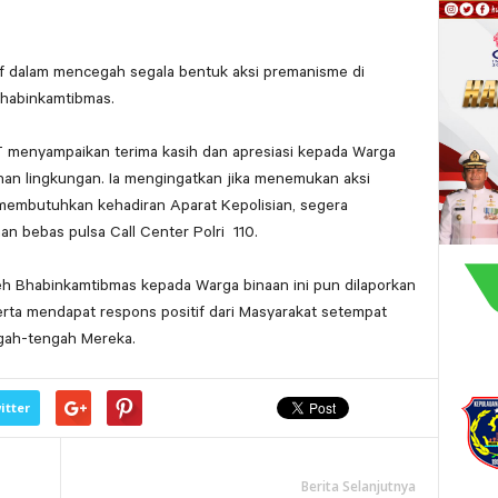
if dalam mencegah segala bentuk aksi premanisme di
Bhabinkamtibmas.
T menyampaikan terima kasih dan apresiasi kepada Warga
nan lingkungan. Ia mengingatkan jika menemukan aksi
membutuhkan kehadiran Aparat Kepolisian, segera
n bebas pulsa Call Center Polri
110.
eh Bhabinkamtibmas kepada Warga binaan ini pun dilaporkan
serta mendapat respons positif dari Masyarakat setempat
ngah-tengah Mereka.
itter
Berita Selanjutnya