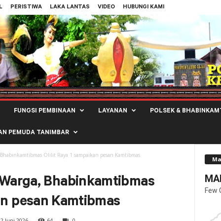
L
PERISTIWA
LAKA LANTAS
VIDEO
HUBUNGI KAMI
FUNGSI PEMBINAAN
LAYANAN
POLSEK & BHABINKAM
AN PEMUDA TANIMBAR
Bhabinkamtibmas Olilit Raya 1 sampaikan pesan Kamtibmas
Ma
MAL
Warga, Bhabinkamtibmas
Few 
kan pesan Kamtibmas
2 Juni 2026
64
0