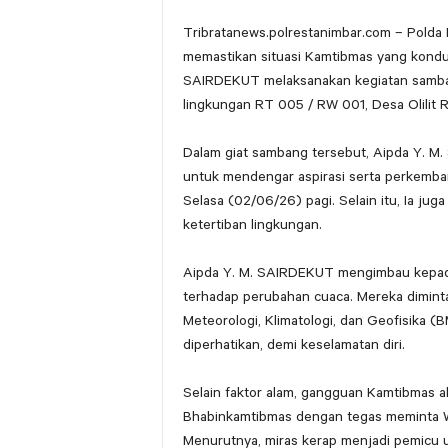
Tribratanews.polrestanimbar.com – Polda
memastikan situasi Kamtibmas yang kondusi
SAIRDEKUT melaksanakan kegiatan samban
lingkungan RT 005 / RW 001, Desa Olilit 
Dalam giat sambang tersebut, Aipda Y. 
untuk mendengar aspirasi serta perkemba
Selasa (02/06/26) pagi. Selain itu, Ia j
ketertiban lingkungan.
Aipda Y. M. SAIRDEKUT mengimbau kepad
terhadap perubahan cuaca. Mereka diminta
Meteorologi, Klimatologi, dan Geofisika 
diperhatikan, demi keselamatan diri.
Selain faktor alam, gangguan Kamtibmas aki
Bhabinkamtibmas dengan tegas meminta W
Menurutnya, miras kerap menjadi pemicu u