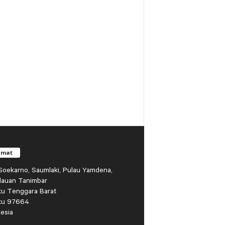
amat
r Soekarno, Saumlaki, Pulau Yamdena,
lauan Tanimbar
ku Tenggara Barat
ku 97664
esia