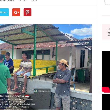
itter
J