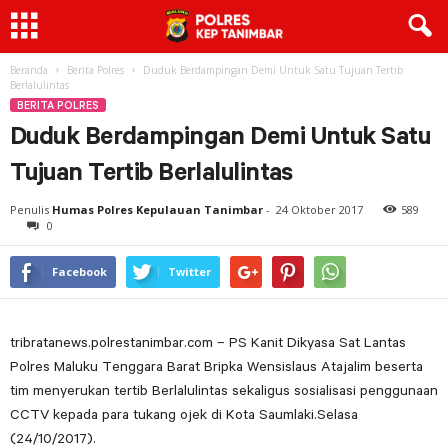
Beranda
Berita Polres
Duduk Berdampingan Demi Untuk Satu Tujuan Tertib
Berlalulintas
BERITA POLRES
Duduk Berdampingan Demi Untuk Satu
Tujuan Tertib Berlalulintas
Penulis
Humas Polres Kepulauan Tanimbar
-
24 Oktober 2017
589
0
Facebook
Twitter
tribratanews.polrestanimbar.com – PS Kanit Dikyasa Sat Lantas
Polres Maluku Tenggara Barat Bripka Wensislaus Atajalim beserta
tim menyerukan tertib Berlalulintas sekaligus sosialisasi penggunaan
CCTV kepada para tukang ojek di Kota Saumlaki.Selasa
(24/10/2017).