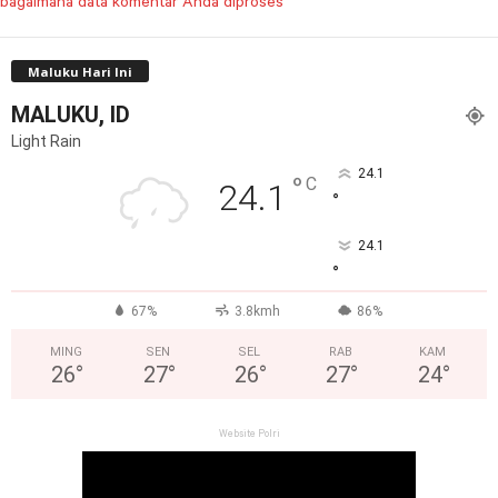
bagaimana data komentar Anda diproses
Maluku Hari Ini
MALUKU, ID
Light Rain
24.1
°
C
24.1
°
24.1
°
67%
3.8kmh
86%
MING
SEN
SEL
RAB
KAM
26
°
27
°
26
°
27
°
24
°
Website Polri