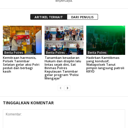
terpercaya.
ARTIKEL TERKAIT
DARI PENULIS
Berita Polres
Berita Polres
Berita Polres
Kemitraan harmonis,
Tanamkan kesadaran
Hadirkan Kamtibmas
Polsek Tanimbar
Hukum dan disiplin lalu
yang kondusif,
Selatan gelar aksi Polri
lintas sejak dini, Sat
Wakapolsek Tanut
peduli dan berbagi
Binmas Polres
pimpin langsung patroli
kasih
Kepulauan Tanimbar
KRYD
gelar program “Polisi
Mengajar”
TINGGALKAN KOMENTAR