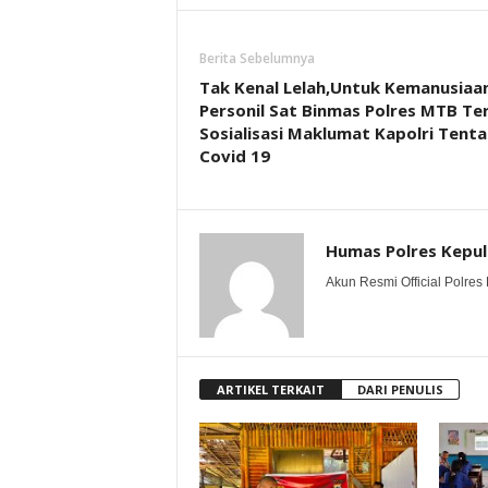
Berita Sebelumnya
Tak Kenal Lelah,Untuk Kemanusiaa
Personil Sat Binmas Polres MTB Te
Sosialisasi Maklumat Kapolri Tent
Covid 19
Humas Polres Kepu
Akun Resmi Official Polres 
ARTIKEL TERKAIT
DARI PENULIS