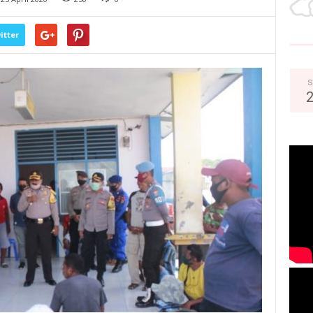
itter
S