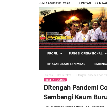
JUM 7 AGUSTUS, 2026
LIPUTAN
KRIMINA
Polres
PROFIL
FUNGSI OPERASIONAL
Kepulauan
Tanimbar
BHAYANGKARI TANIMBAR
PEMBINA
Beranda
Berita Polres
Ditengah Pandemi Covid 19
BERITA POLRES
Ditengah Pandemi Co
Sambangi Kaum Buru
Penulis
Humas Polres Kepulauan Tanimbar
-