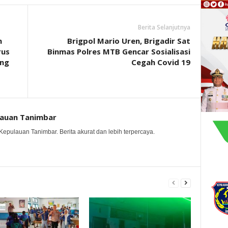
Berita Selanjutnya
n
Brigpol Mario Uren, Brigadir Sat
rus
Binmas Polres MTB Gencar Sosialisasi
ang
Cegah Covid 19
lauan Tanimbar
Kepulauan Tanimbar. Berita akurat dan lebih terpercaya.