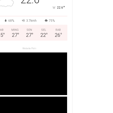
°
22.6
68%
3.7kmh
75%
AB
MING
SEN
SEL
RAB
25
°
27
°
27
°
22
°
26
°
Website Polri