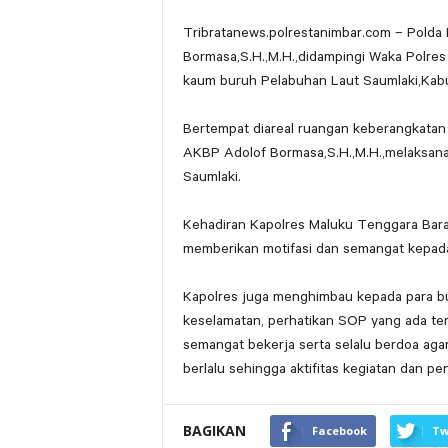
Tribratanews.polrestanimbar.com – Polda
Bormasa,S.H.,M.H.,didampingi Waka Polre
kaum buruh Pelabuhan Laut Saumlaki,Kab
Bertempat diareal ruangan keberangkatan
AKBP Adolof Bormasa,S.H.,M.H.,melaksan
Saumlaki.
Kehadiran Kapolres Maluku Tenggara Bara
memberikan motifasi dan semangat kepada
Kapolres juga menghimbau kepada para bu
keselamatan, perhatikan SOP yang ada ter
semangat bekerja serta selalu berdoa agar
berlalu sehingga aktifitas kegiatan dan p
BAGIKAN
Facebook
Tw