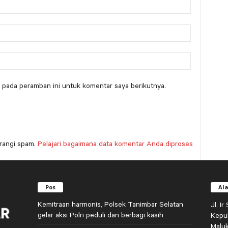
 pada peramban ini untuk komentar saya berikutnya.
rangi spam.
Pelajari bagaimana data komentar Anda diproses
Pos
Al
Kemitraan harmonis, Polsek Tanimbar Selatan
Jl. I
gelar aksi Polri peduli dan berbagi kasih
Kepu
Malu