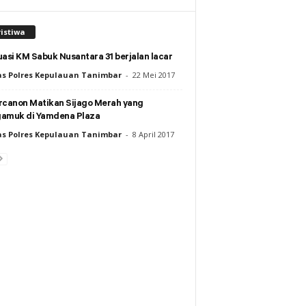
istiwa
asi KM Sabuk Nusantara 31 berjalan lacar
s Polres Kepulauan Tanimbar
-
22 Mei 2017
rcanon Matikan Sijago Merah yang
amuk di Yamdena Plaza
s Polres Kepulauan Tanimbar
-
8 April 2017