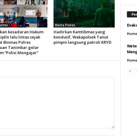
Per
Polres
Berita Polres
Evaku
kan kesadaran Hukum
Hadirkan Kamtibmas yang
Huma
iplin lalu lintas sejak
kondusif, Wakapolsek Tanut
at Binmas Polres
pimpin langsung patroli KRYD
Wate
uan Tanimbar gelar
m “Polisi Mengajar”
Meng
Huma