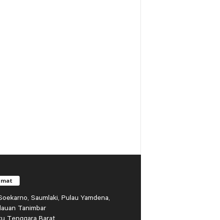
amat
r Soekarno, Saumlaki, Pulau Yamdena,
lauan Tanimbar
ku Tenggara Barat