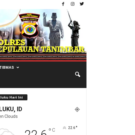
TIBMAS
luku Hari Ini
UKU, ID
en Clouds
°
22.6
°
C
22.6