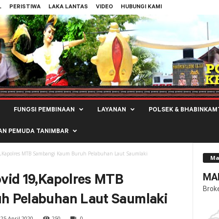
L
PERISTIWA
LAKA LANTAS
VIDEO
HUBUNGI KAMI
FUNGSI PEMBINAAN
LAYANAN
POLSEK & BHABINKAM
AN PEMUDA TANIMBAR
,Kapolres MTB Sambangi Kaum Buruh Pelabuhan Laut Saumlaki
Ma
MAL
vid 19,Kapolres MTB
Brok
h Pelabuhan Laut Saumlaki
25 April 2020
250
0