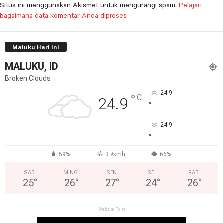
Situs ini menggunakan Akismet untuk mengurangi spam.
Pelajari
bagaimana data komentar Anda diproses
Maluku Hari Ini
MALUKU, ID
Broken Clouds
24.9
°
C
24.9
°
24.9
°
59%
3.9kmh
66%
SAB
MING
SEN
SEL
RAB
25
°
26
°
27
°
24
°
26
°
Website Polri