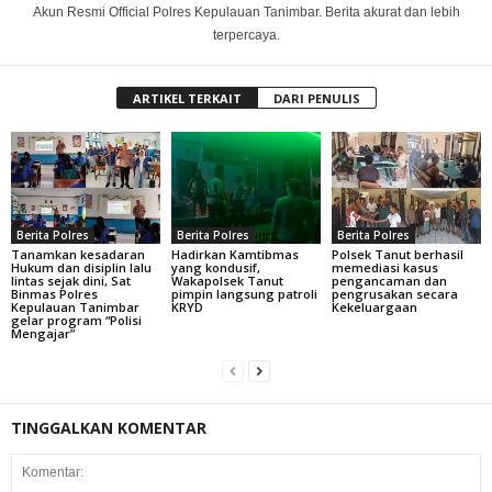
Akun Resmi Official Polres Kepulauan Tanimbar. Berita akurat dan lebih
terpercaya.
ARTIKEL TERKAIT
DARI PENULIS
Berita Polres
Berita Polres
Berita Polres
Tanamkan kesadaran
Hadirkan Kamtibmas
Polsek Tanut berhasil
Hukum dan disiplin lalu
yang kondusif,
memediasi kasus
lintas sejak dini, Sat
Wakapolsek Tanut
pengancaman dan
Binmas Polres
pimpin langsung patroli
pengrusakan secara
Kepulauan Tanimbar
KRYD
Kekeluargaan
gelar program “Polisi
Mengajar”
TINGGALKAN KOMENTAR