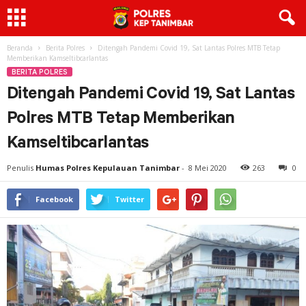
Beranda
Berita Polres
Ditengah Pandemi Covid 19, Sat Lantas Polres MTB Tetap
Memberikan Kamseltibcarlantas
BERITA POLRES
Ditengah Pandemi Covid 19, Sat Lantas
Polres MTB Tetap Memberikan
Kamseltibcarlantas
Penulis
Humas Polres Kepulauan Tanimbar
-
8 Mei 2020
263
0
Facebook
Twitter