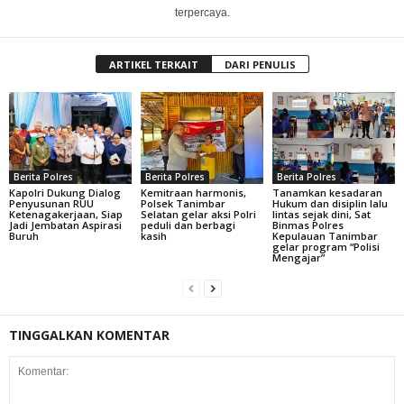
terpercaya.
ARTIKEL TERKAIT
DARI PENULIS
Berita Polres
Berita Polres
Berita Polres
Kapolri Dukung Dialog
Kemitraan harmonis,
Tanamkan kesadaran
Penyusunan RUU
Polsek Tanimbar
Hukum dan disiplin lalu
Ketenagakerjaan, Siap
Selatan gelar aksi Polri
lintas sejak dini, Sat
Jadi Jembatan Aspirasi
peduli dan berbagi
Binmas Polres
Buruh
kasih
Kepulauan Tanimbar
gelar program “Polisi
Mengajar”
TINGGALKAN KOMENTAR