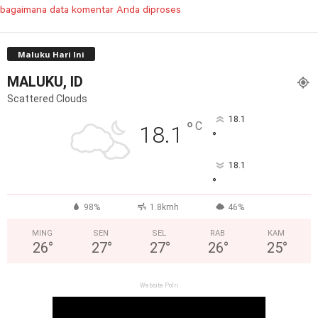
bagaimana data komentar Anda diproses
Maluku Hari Ini
MALUKU, ID
Scattered Clouds
18.1
°
C
18.1
°
18.1
°
98%
1.8kmh
46%
MING
SEN
SEL
RAB
KAM
26
°
27
°
27
°
26
°
25
°
Website Polri