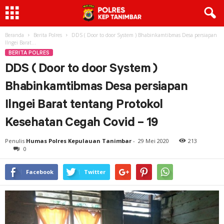
Beranda
Berita Polres
DDS ( Door to door System ) Bhabinkamtibmas Desa persiapan
Ilngei Barat...
BERITA POLRES
DDS ( Door to door System )
Bhabinkamtibmas Desa persiapan
Ilngei Barat tentang Protokol
Kesehatan Cegah Covid – 19
Penulis
Humas Polres Kepulauan Tanimbar
-
29 Mei 2020
213
0
Facebook
Twitter