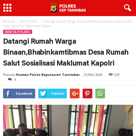
Beranda
Berita Polres
Datangi Rumah Warga Binaan,Bhabinkamtibmas Desa Rumah
Salut Sosialisasi Maklumat Kapolri
BERITA POLRES
Datangi Rumah Warga
Binaan,Bhabinkamtibmas Desa Rumah
Salut Sosialisasi Maklumat Kapolri
Penulis
Humas Polres Kepulauan Tanimbar
-
25 Mei 2020
229
0
Facebook
Twitter