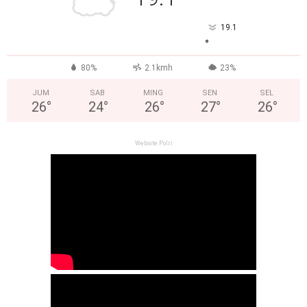
19.1
°
80%
2.1kmh
23%
JUM
SAB
MING
SEN
SEL
26
°
24
°
26
°
27
°
26
°
Website Polri