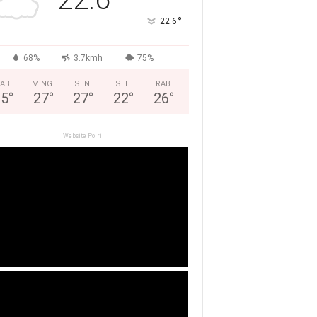
°
22.6
68%
3.7kmh
75%
AB
MING
SEN
SEL
RAB
25
°
27
°
27
°
22
°
26
°
Website Polri