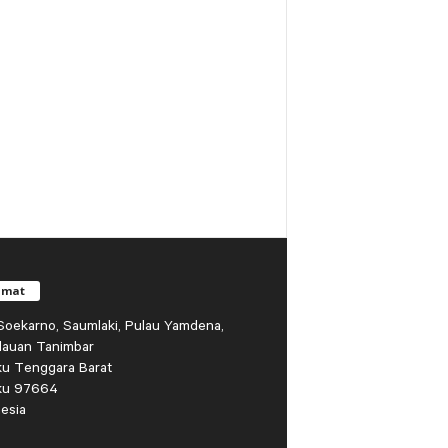
amat
r Soekarno, Saumlaki, Pulau Yamdena,
lauan Tanimbar
ku Tenggara Barat
ku 97664
esia