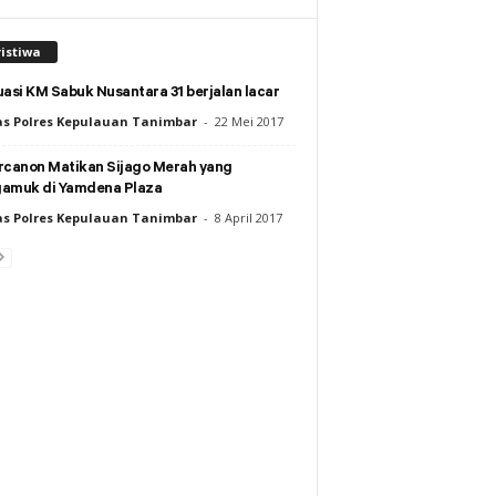
istiwa
asi KM Sabuk Nusantara 31 berjalan lacar
s Polres Kepulauan Tanimbar
-
22 Mei 2017
rcanon Matikan Sijago Merah yang
amuk di Yamdena Plaza
s Polres Kepulauan Tanimbar
-
8 April 2017