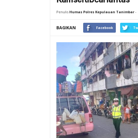
Kamseltibcarlantas
Penulis
Humas Polres Kepulauan Tanimbar
-
BAGIKAN
Facebook
Tw