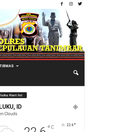
TIBMAS
luku Hari Ini
UKU, ID
en Clouds
°
22.6
°
C
22.6