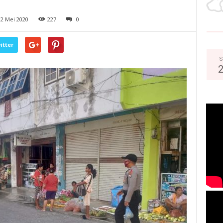
2 Mei 2020
227
0
itter
S