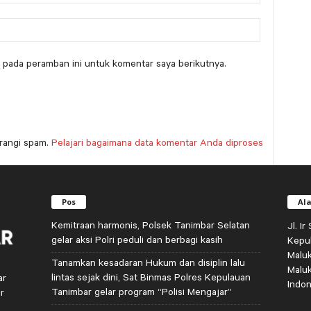
 pada peramban ini untuk komentar saya berikutnya.
rangi spam.
Pelajari bagaimana data komentar Anda diproses
Pos
Al
Kemitraan harmonis, Polsek Tanimbar Selatan
Jl. I
gelar aksi Polri peduli dan berbagi kasih
Kepu
Malu
Tanamkan kesadaran Hukum dan disiplin lalu
Malu
lintas sejak dini, Sat Binmas Polres Kepulauan
ar
Indon
Tanimbar gelar program “Polisi Mengajar”
r