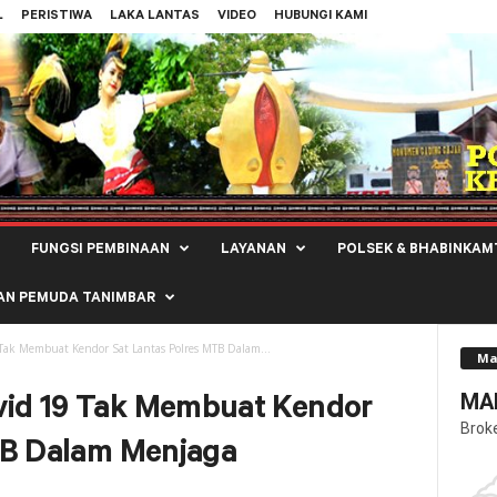
L
PERISTIWA
LAKA LANTAS
VIDEO
HUBUNGI KAMI
FUNGSI PEMBINAAN
LAYANAN
POLSEK & BHABINKAM
AN PEMUDA TANIMBAR
ak Membuat Kendor Sat Lantas Polres MTB Dalam...
Ma
MAL
id 19 Tak Membuat Kendor
Brok
TB Dalam Menjaga