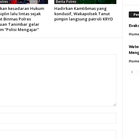
Polres
Berita Polres
kan kesadaran Hukum
Hadirkan Kamtibmas yang
iplin lalu lintas sejak
kondusif, Wakapolsek Tanut
Per
at Binmas Polres
pimpin langsung patroli KRYD
uan Tanimbar gelar
Evaku
m “Polisi Mengajar”
Huma
Wate
Meng
Huma