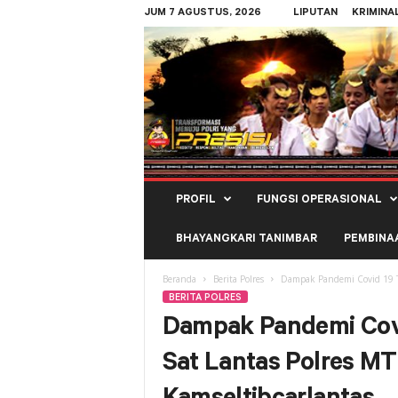
JUM 7 AGUSTUS, 2026
LIPUTAN
KRIMINA
Polres
PROFIL
FUNGSI OPERASIONAL
Kepulauan
Tanimbar
BHAYANGKARI TANIMBAR
PEMBINA
Beranda
Berita Polres
Dampak Pandemi Covid 19 T
BERITA POLRES
Dampak Pandemi Cov
Sat Lantas Polres M