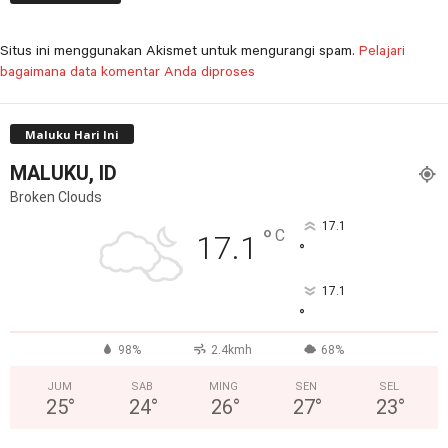
Situs ini menggunakan Akismet untuk mengurangi spam.
Pelajari
bagaimana data komentar Anda diproses
Maluku Hari Ini
MALUKU, ID
Broken Clouds
17.1
°
C
17.1
°
17.1
°
98%
2.4kmh
68%
JUM
SAB
MING
SEN
SEL
25
°
24
°
26
°
27
°
23
°