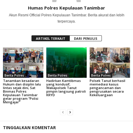
Humas Polres Kepulauan Tanimbar
Akun Resmi Official Polres Kepulauan Tanimbar. Berita akurat dan lebih
terpercaya.
ARTIKEL TERKAIT
DARI PENULIS
Berita Polres
Berita Polres
Berita Polres
Tanamkan kesadaran
Hadirkan Kamtibmas
Polsek Tanut berhasil
Hukum dan disiplin lalu
yang kondusif,
memediasi kasus
lintas sejak dini, Sat
Wakapolsek Tanut
pengancaman dan
Binmas Polres
pimpin langsung patroli
pengrusakan secara
Kepulauan Tanimbar
KRYD
Kekeluargaan
gelar program “Polisi
Mengajar”
TINGGALKAN KOMENTAR