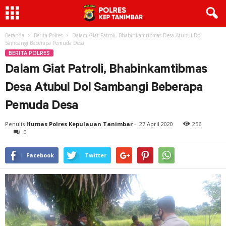
Beranda
Berita Polres
Dalam Giat Patroli, Bhabinkamtibmas Desa Atubul Dol
Sambangi Beberapa Pemuda Desa
BERITA POLRES
Dalam Giat Patroli, Bhabinkamtibmas
Desa Atubul Dol Sambangi Beberapa
Pemuda Desa
Penulis
Humas Polres Kepulauan Tanimbar
-
27 April 2020
256
0
Facebook
Twitter