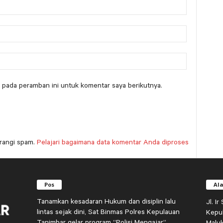
 pada peramban ini untuk komentar saya berikutnya.
rangi spam.
Pelajari bagaimana data komentar Anda diproses
Pos
Al
Tanamkan kesadaran Hukum dan disiplin lalu
Jl. I
lintas sejak dini, Sat Binmas Polres Kepulauan
Kepu
Tanimbar gelar program “Polisi Mengajar”
Malu