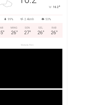
°
16.2
99%
2.4kmh
53%
AB
MING
SEN
SEL
RAB
25
°
26
°
27
°
26
°
26
°
Website Polri