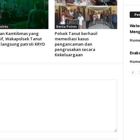
Per
Wate
Polres
Berita Polres
Meng
an Kamtibmas yang
Polsek Tanut berhasil
if, Wakapolsek Tanut
memediasi kasus
Huma
 langsung patroli KRYD
pengancaman dan
pengrusakan secara
Evaku
Kekeluargaan
Huma