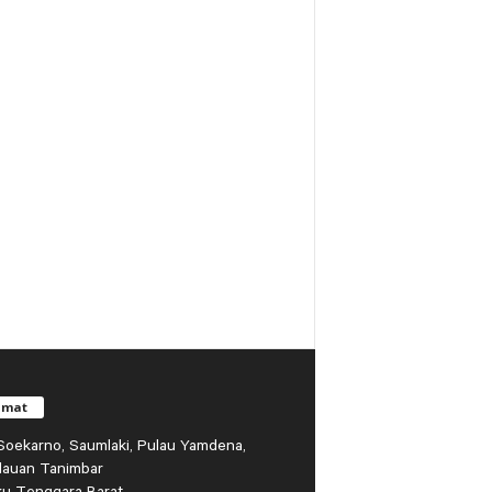
amat
r Soekarno, Saumlaki, Pulau Yamdena,
lauan Tanimbar
ku Tenggara Barat