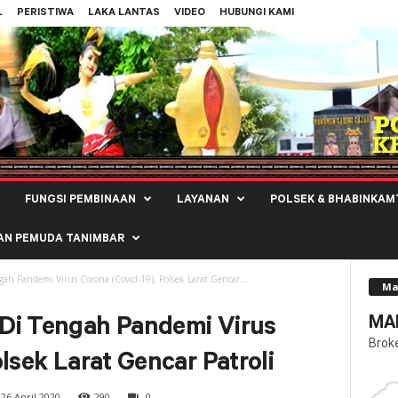
L
PERISTIWA
LAKA LANTAS
VIDEO
HUBUNGI KAMI
FUNGSI PEMBINAAN
LAYANAN
POLSEK & BHABINKAM
AN PEMUDA TANIMBAR
h Pandemi Virus Corona (Covid-19), Polsek Larat Gencar...
Ma
MAL
Di Tengah Pandemi Virus
Brok
lsek Larat Gencar Patroli
26 April 2020
290
0