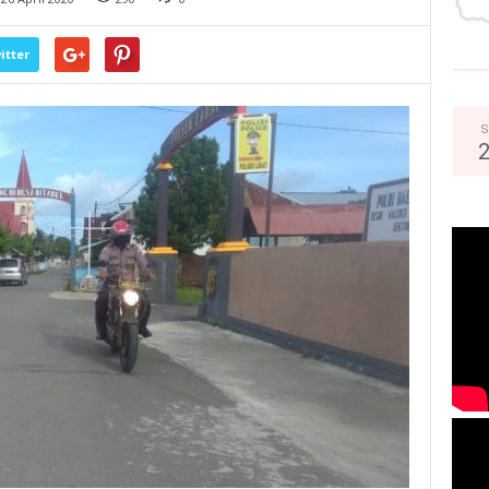
itter
S