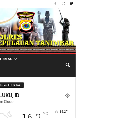
TIBMAS
luku Hari Ini
UKU, ID
en Clouds
°
16.2
°
C
16.2