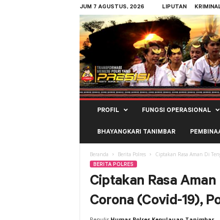
JUM 7 AGUSTUS, 2026
LIPUTAN
KRIMINA
Polres
PROFIL
FUNGSI OPERASIONAL
Kepulauan
Tanimbar
BHAYANGKARI TANIMBAR
PEMBINA
Beranda
Berita Polres
Ciptakan Rasa Aman Di Tenga
BERITA POLRES
Ciptakan Rasa Aman 
Corona (Covid-19), Po
Penulis
Humas Polres Kepulauan Tanimbar
-