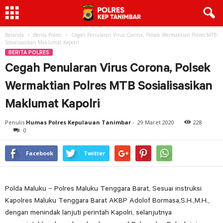
Beranda
Berita Polres
Cegah Penularan Virus Corona, Polsek Wermaktian Polres MTB
Sosialisasikan Maklumat Kapolri
BERITA POLRES
Cegah Penularan Virus Corona, Polsek
Wermaktian Polres MTB Sosialisasikan
Maklumat Kapolri
Penulis
Humas Polres Kepulauan Tanimbar
-
29 Maret 2020
228
0
Facebook
Twitter
Polda Maluku – Polres Maluku Tenggara Barat, Sesuai instruksi
Kapolres Maluku Tenggara Barat AKBP Adolof Bormasa,S.H.,M.H.,
dengan menindak lanjuti perintah Kapolri, selanjutnya