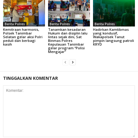
Berita Polres
Berita Polres
Berita Polres
Kemitraan harmonis,
Tanamkan kesadaran
Hadirkan Kamtibmas
Polsek Tanimbar
Hukum dan disiplin lalu
yang kondusif,
Selatan gelar aksi Polri
lintas sejak dini, Sat
Wakapolsek Tanut
peduli dan berbagi
Binmas Polres
pimpin langsung patroli
kasih
Kepulauan Tanimbar
KRYD
gelar program “Polisi
Mengajar”
TINGGALKAN KOMENTAR