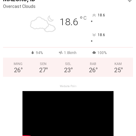
Overcast Clouds
18.6
°
C
18.6
°
18.6
°
94%
1.8kmh
100%
MING
SEN
SEL
RAB
KAM
26
°
27
°
23
°
26
°
25
°
Website Polri