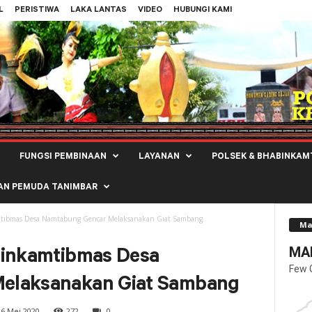
L
PERISTIWA
LAKA LANTAS
VIDEO
HUBUNGI KAMI
FUNGSI PEMBINAAN
LAYANAN
POLSEK & BHABINKAM
AN PEMUDA TANIMBAR
mtibmas Desa Namtabung Gencar Melaksanakan Giat Sambang
Ma
MAL
binkamtibmas Desa
Few 
elaksanakan Giat Sambang
6 Mei 2020
272
0