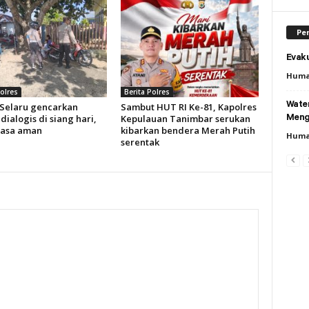
Per
Evaku
Huma
Polres
Berita Polres
Wate
 Selaru gencarkan
Sambut HUT RI Ke-81, Kapolres
 dialogis di siang hari,
Kepulauan Tanimbar serukan
Meng
rasa aman
kibarkan bendera Merah Putih
Huma
serentak