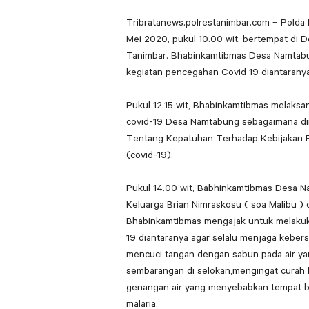
Tribratanews.polrestanimbar.com – Polda 
Mei 2020, pukul 10.00 wit, bertempat di
Tanimbar. Bhabinkamtibmas Desa Namtabu
kegiatan pencegahan Covid 19 diantaranya
Pukul 12.15 wit, Bhabinkamtibmas melak
covid-19 Desa Namtabung sebagaimana dim
Tentang Kepatuhan Terhadap Kebijakan 
(covid-19).
Pukul 14.00 wit, Babhinkamtibmas Desa 
Keluarga Brian Nimraskosu ( soa Malibu )
Bhabinkamtibmas mengajak untuk melakuk
19 diantaranya agar selalu menjaga kebersi
mencuci tangan dengan sabun pada air ya
sembarangan di selokan,mengingat curah 
genangan air yang menyebabkan tempat b
malaria.