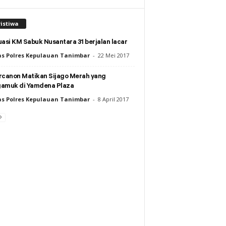
istiwa
asi KM Sabuk Nusantara 31 berjalan lacar
s Polres Kepulauan Tanimbar
-
22 Mei 2017
rcanon Matikan Sijago Merah yang
amuk di Yamdena Plaza
s Polres Kepulauan Tanimbar
-
8 April 2017