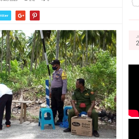
itter
J