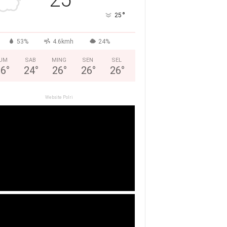
°
25
53%
4.6kmh
24%
UM
SAB
MING
SEN
SEL
26
°
24
°
26
°
26
°
26
°
Website Polri