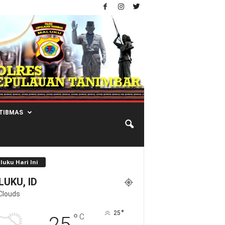
TIBMAS
luku Hari Ini
UKU, ID
Clouds
°
25
°
C
25