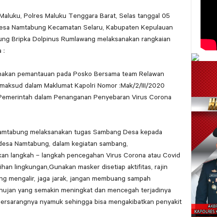
Maluku, Polres Maluku Tenggara Barat, Selas tanggal 05
 Desa Namtabung Kecamatan Selaru, Kabupaten Kepulauan
ng Bripka Dolpinus Rumlawang melaksanakan rangkaian
 :
sanakan pemantauan pada Posko Bersama team Relawan
aksud dalam Maklumat Kapolri Nomor :Mak/2/III/2020
Pemerintah dalam Penanganan Penyebaran Virus Corona
Namtabung melaksanakan tugas Sambang Desa kepada
 desa Namtabung, dalam kegiatan sambang,
an langkah – langkah pencegahan Virus Corona atau Covid
han lingkungan,Gunakan masker disetiap aktifitas, rajin
ng mengalir, jaga jarak, jangan membuang sampah
hujan yang semakin meningkat dan mencegah terjadinya
ersarangnya nyamuk sehingga bisa mengakibatkan penyakit