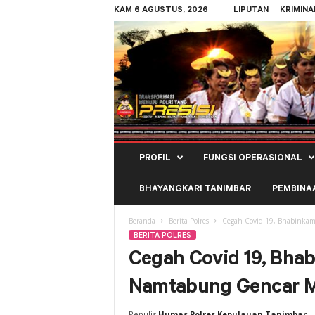
KAM 6 AGUSTUS, 2026
LIPUTAN
KRIMINA
Polres
PROFIL
FUNGSI OPERASIONAL
Kepulauan
Tanimbar
BHAYANGKARI TANIMBAR
PEMBINA
Beranda
Berita Polres
Cegah Covid 19, Bhabinka
BERITA POLRES
Cegah Covid 19, Bha
Namtabung Gencar M
Penulis
Humas Polres Kepulauan Tanimbar
-