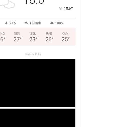
°
18.6
94%
1.8kmh
100%
ING
SEN
SEL
RAB
KAM
26
°
27
°
23
°
26
°
25
°
Website Polri