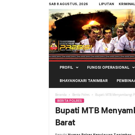
SAB 8 AGUSTUS, 2026
LIPUTAN
KRIMINA
Polres
PROFIL
FUNGSI OPERASIONAL
Kepulauan
Tanimbar
BHAYANGKARI TANIMBAR
PEMBINA
Beranda
Berita Polres
Bupati MTB Menyambangi Po
BERITA POLRES
Bupati MTB Menyamb
Barat
Penulis
Humas Polres Kepulauan Tanimbar
-