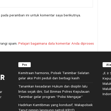
 pada peramban ini untuk komentar saya berikutnya.
rangi spam.
Pelajari bagaimana data komentar Anda diproses
Pos
Al
Kemitraan harmonis, Polsek Tanimbar Selatan
Jl. I
gelar aksi Polri peduli dan berbagi kasih
Kepu
Malu
Tanamkan kesadaran Hukum dan disiplin lalu
Malu
lintas sejak dini, Sat Binmas Polres Kepulauan
ar
Indon
Tanimbar gelar program “Polisi Mengajar”
r
Hadirkan Kamtibmas yang kondusif, Wakapolsek
Tanut pimpin langsung patroli KRYD