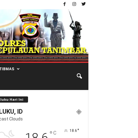
TIBMAS
luku Hari Ini
UKU, ID
cast Clouds
°
18.6
°
C
18.6