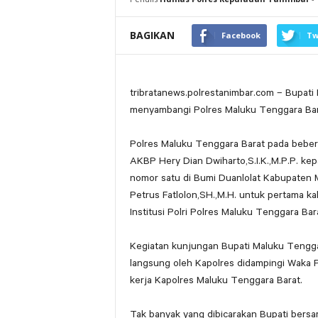
BAGIKAN
Facebook
Tw
tribratanews.polrestanimbar.com – Bupati
menyambangi Polres Maluku Tenggara Bar
Polres Maluku Tenggara Barat pada beberap
AKBP Hery Dian Dwiharto,S.I.K.,M.P.P. ke
nomor satu di Bumi Duanlolat Kabupaten 
Petrus Fatlolon,SH.,M.H. untuk pertama k
Institusi Polri Polres Maluku Tenggara B
Kegiatan kunjungan Bupati Maluku Tengga
langsung oleh Kapolres didampingi Waka 
kerja Kapolres Maluku Tenggara Barat.
Tak banyak yang dibicarakan Bupati bers