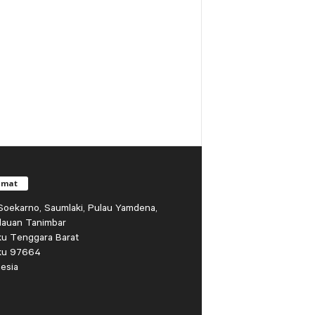
amat
r Soekarno, Saumlaki, Pulau Yamdena,
lauan Tanimbar
ku Tenggara Barat
ku 97664
esia