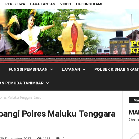
L
PERISTIWA
LAKA LANTAS
VIDEO
HUBUNGI KAMI
FUNGSI PEMBINAAN
LAYANAN
POLSEK & BHABINKAM
AN PEMUDA TANIMBAR
lres Maluku Tenggara Barat
Ma
MAL
angi Polres Maluku Tenggara
Over
20 Desember 2017
1165
0