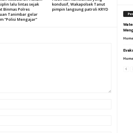
iplin lalu lintas sejak
kondusif, Wakapolsek Tanut
at Binmas Polres
pimpin langsung patroli KRYD
Per
uan Tanimbar gelar
m “Polisi Mengajar”
Wate
Meng
Huma
Evaku
Huma