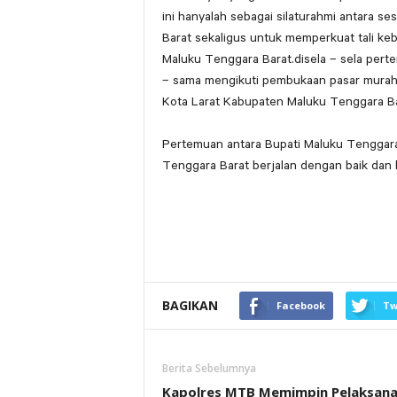
ini hanyalah sebagai silaturahmi antara 
Barat sekaligus untuk memperkuat tali k
Maluku Tenggara Barat.disela – sela per
– sama mengikuti pembukaan pasar murah 
Kota Larat Kabupaten Maluku Tenggara Ba
Pertemuan antara Bupati Maluku Tenggara
Tenggara Barat berjalan dengan baik dan 
BAGIKAN
Facebook
Tw
Berita Sebelumnya
Kapolres MTB Memimpin Pelaksan