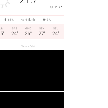
°
21.7
66%
4.1kmh
3%
UM
SAB
MING
SEN
SEL
25
°
24
°
26
°
27
°
24
°
Website Polri