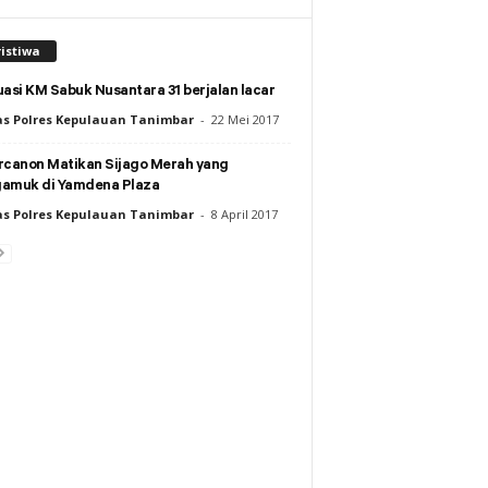
istiwa
asi KM Sabuk Nusantara 31 berjalan lacar
s Polres Kepulauan Tanimbar
-
22 Mei 2017
rcanon Matikan Sijago Merah yang
amuk di Yamdena Plaza
s Polres Kepulauan Tanimbar
-
8 April 2017