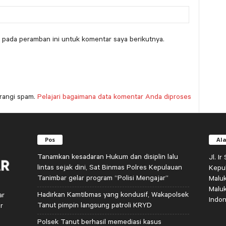
 pada peramban ini untuk komentar saya berikutnya.
rangi spam.
Pelajari bagaimana data komentar Anda diproses
Pos
Al
Tanamkan kesadaran Hukum dan disiplin lalu
Jl. I
lintas sejak dini, Sat Binmas Polres Kepulauan
Kepu
Tanimbar gelar program “Polisi Mengajar”
Malu
Malu
Hadirkan Kamtibmas yang kondusif, Wakapolsek
ar
Indon
Tanut pimpin langsung patroli KRYD
r
Polsek Tanut berhasil memediasi kasus