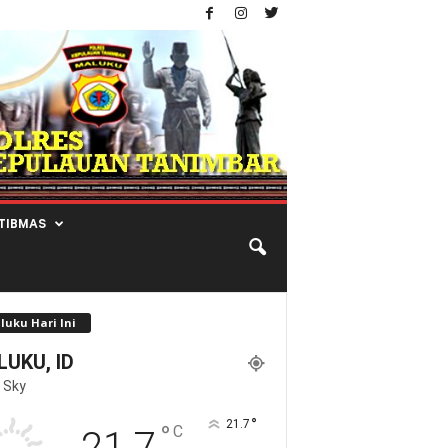
TIBMAS
luku Hari Ini
UKU, ID
 Sky
°
21.7
°
C
21.7