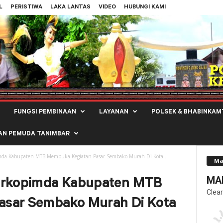
L
PERISTIWA
LAKA LANTAS
VIDEO
HUBUNGI KAMI
FUNGSI PEMBINAAN
LAYANAN
POLSEK & BHABINKAM
AN PEMUDA TANIMBAR
mda Kabupaten MTB Membuka Kegiatan Pasar Sembako Murah Di Kota...
Ma
MAL
Forkopimda Kabupaten MTB
Clear
asar Sembako Murah Di Kota