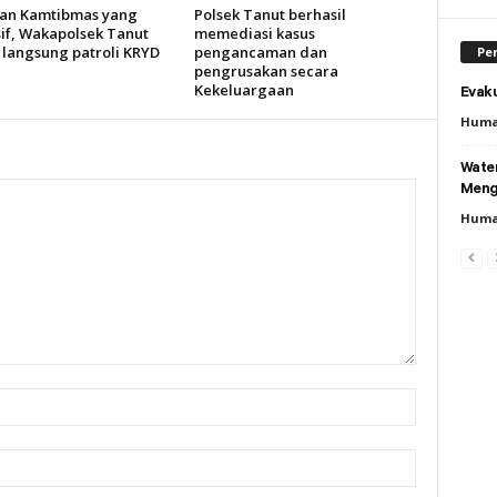
an Kamtibmas yang
Polsek Tanut berhasil
if, Wakapolsek Tanut
memediasi kasus
 langsung patroli KRYD
pengancaman dan
Per
pengrusakan secara
Kekeluargaan
Evaku
Huma
Wate
Meng
Huma