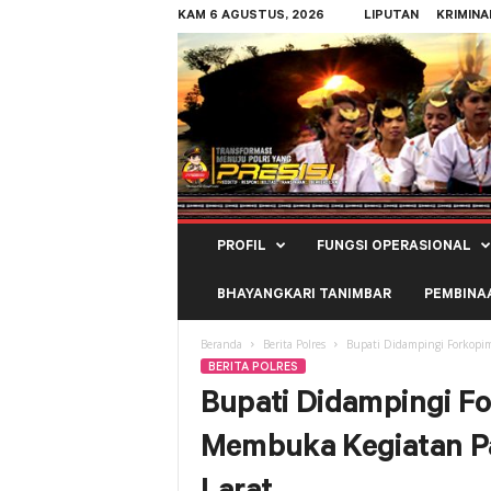
KAM 6 AGUSTUS, 2026
LIPUTAN
KRIMINA
Polres
PROFIL
FUNGSI OPERASIONAL
Kepulauan
Tanimbar
BHAYANGKARI TANIMBAR
PEMBINA
Beranda
Berita Polres
Bupati Didampingi Forkopi
BERITA POLRES
Bupati Didampingi 
Membuka Kegiatan P