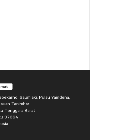
amat
r Soekarno, Saumlaki, Pulau Yamdena,
lauan Tanimbar
ku Tenggara Barat
ku 97664
esia