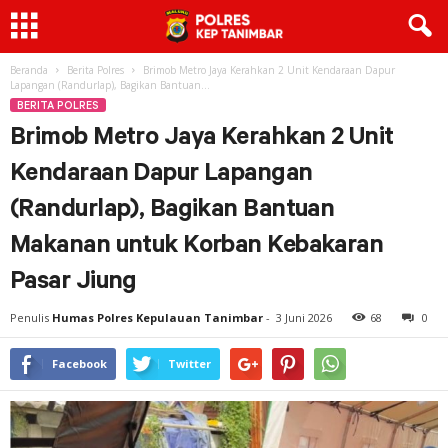
Beranda
Berita Polres
Brimob Metro Jaya Kerahkan 2 Unit Kendaraan Dapur
Lapangan (Randurlap), Bagikan Bantuan...
BERITA POLRES
Brimob Metro Jaya Kerahkan 2 Unit
Kendaraan Dapur Lapangan
(Randurlap), Bagikan Bantuan
Makanan untuk Korban Kebakaran
Pasar Jiung
Penulis
Humas Polres Kepulauan Tanimbar
-
3 Juni 2026
68
0
Facebook
Twitter