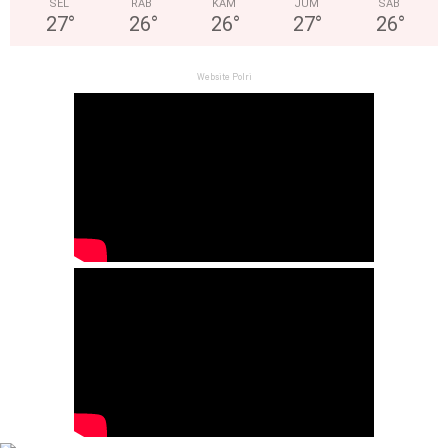
SEL
RAB
KAM
JUM
SAB
27
°
26
°
26
°
27
°
26
°
Website Polri