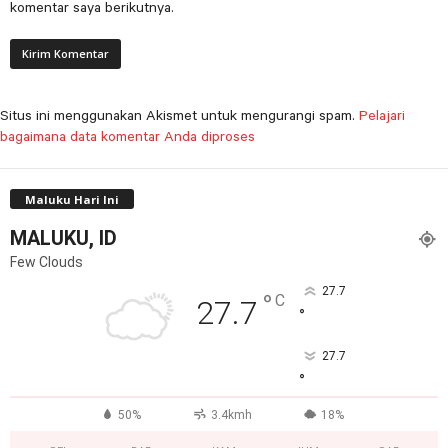
komentar saya berikutnya.
Situs ini menggunakan Akismet untuk mengurangi spam.
Pelajari
bagaimana data komentar Anda diproses
Maluku Hari Ini
MALUKU, ID
Few Clouds
27.7
°
C
27.7
°
27.7
°
50%
3.4kmh
18%